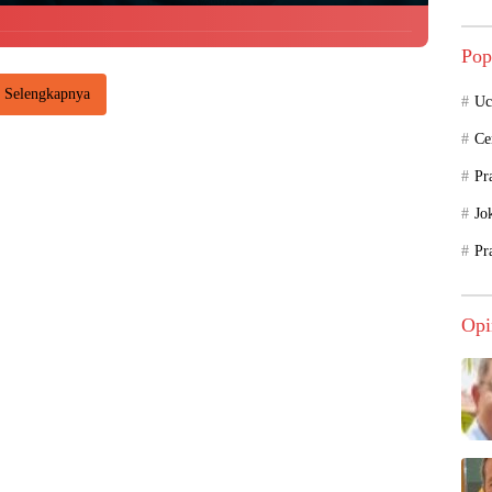
Pop
Selengkapnya
Uc
Ce
Pr
Jo
Pr
Opi