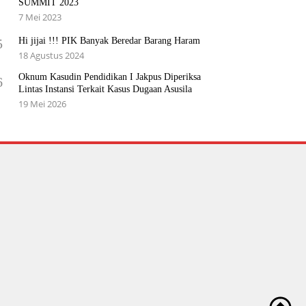
SUMMIT 2023
7 Mei 2023
Hi jijai !!! PIK Banyak Beredar Barang Haram
5
18 Agustus 2024
Oknum Kasudin Pendidikan I Jakpus Diperiksa
6
Lintas Instansi Terkait Kasus Dugaan Asusila
19 Mei 2026