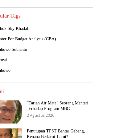
ular Tags
hok Sky Khadafi
nter For Budget Analysis (CBA)
abowo Subianto
kowi
abowo
ni
“Tarian Air Mata” Seorang Menteri
Terhadap Program MBG
2 Agustus 2026
Penutupan TPST Bantar Gebang,
Kenapa Berlarut-Larut?