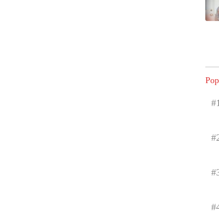
Pop
#
#
#
#