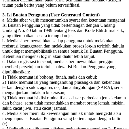
tautan pada berita yang belum terverifikasi.
3. Isi Buatan Pengguna (User Generated Content)
a. Media siber wajib mencantumkan syarat dan ketentuan mengenai
Isi Buatan Pengguna yang tidak bertentangan dengan Undang-
Undang No. 40 tahun 1999 tentang Pers dan Kode Etik Jurnalistik,
yang ditempatkan secara terang dan jelas.
b. Media siber mewajibkan setiap pengguna untuk melakukan
registrasi keanggotaan dan melakukan proses log-in terlebih dahulu
untuk dapat mempublikasikan semua bentuk Isi Buatan Pengguna.
Ketentuan mengenai log-in akan diatur lebih lanjut.
c. Dalam registrasi tersebut, media siber mewajibkan pengguna
memberi persetujuan tertulis bahwa Isi Buatan Pengguna yang
dipublikasikan:
1) Tidak memuat isi bohong, fitnah, sadis dan cabul;
2) Tidak memuat isi yang mengandung prasangka dan kebencian
terkait dengan suku, agama, ras, dan antargolongan (SARA), serta
menganjurkan tindakan kekerasan;
3) Tidak memuat isi diskriminatif atas dasar perbedaan jenis kelamin
dan bahasa, serta tidak merendahkan martabat orang lemah, miskin,
sakit, cacat jiwa, atau cacat jasmani.
d. Media siber memiliki kewenangan mutlak untuk mengedit atau
menghapus Isi Buatan Pengguna yang bertentangan dengan butir
(c).
e. Media siber wajib menyediakan mekanisme pengaduan Isi Buatan