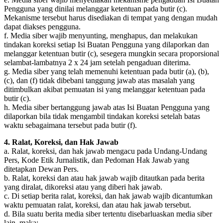
Pengguna yang dinilai melanggar ketentuan pada butir (c).
Mekanisme tersebut harus disediakan di tempat yang dengan mudah
dapat diakses pengguna.
f. Media siber wajib menyunting, menghapus, dan melakukan
tindakan koreksi setiap Isi Buatan Pengguna yang dilaporkan dan
melanggar ketentuan butir (c), sesegera mungkin secara proporsional
selambat-lambatnya 2 x 24 jam setelah pengaduan diterima.
g. Media siber yang telah memenuhi ketentuan pada butir (a), (b),
(c), dan (f) tidak dibebani tanggung jawab atas masalah yang
ditimbulkan akibat pemuatan isi yang melanggar ketentuan pada
butir (c).
h. Media siber bertanggung jawab atas Isi Buatan Pengguna yang
dilaporkan bila tidak mengambil tindakan koreksi setelah batas
waktu sebagaimana tersebut pada butir (f).
4. Ralat, Koreksi, dan Hak Jawab
a. Ralat, koreksi, dan hak jawab mengacu pada Undang-Undang
Pers, Kode Etik Jurnalistik, dan Pedoman Hak Jawab yang
ditetapkan Dewan Pers.
b. Ralat, koreksi dan atau hak jawab wajib ditautkan pada berita
yang diralat, dikoreksi atau yang diberi hak jawab.
c. Di setiap berita ralat, koreksi, dan hak jawab wajib dicantumkan
waktu pemuatan ralat, koreksi, dan atau hak jawab tersebut.
d. Bila suatu berita media siber tertentu disebarluaskan media siber
lain, maka: