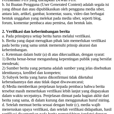
b. Isi Buatan Pengguna (User Generated Content) adalah segala isi
yang dibuat dan atau dipublikasikan oleh pengguna media siber,
antara lain, artikel, gambar, komentar, suara, video dan berbagai
bentuk unggahan yang melekat pada media siber, seperti blog,
forum, komentar pembaca atau pemirsa, dan bentuk lain.
2. Verifikasi dan keberimbangan berita
a. Pada prinsipnya setiap berita harus melalui verifikasi.
b. Berita yang dapat merugikan pihak lain memerlukan verifikasi
pada berita yang sama untuk memenuhi prinsip akurasi dan
keberimbangan.
c. Ketentuan dalam butir (a) di atas dikecualikan, dengan syarat:
1) Berita benar-benar mengandung kepentingan publik yang bersifat
mendesak;
2) Sumber berita yang pertama adalah sumber yang jelas disebutkan
identitasnya, kredibel dan kompeten;
3) Subyek berita yang harus dikonfirmasi tidak diketahui
keberadaannya dan atau tidak dapat diwawancarai;
4) Media memberikan penjelasan kepada pembaca bahwa berita
tersebut masih memerlukan verifikasi lebih lanjut yang diupayakan
dalam waktu secepatnya. Penjelasan dimuat pada bagian akhir dari
berita yang sama, di dalam kurung dan menggunakan huruf miring.
d. Setelah memuat berita sesuai dengan butir (c), media wajib
meneruskan upaya verifikasi, dan setelah verifikasi didapatkan, hasil
verifikasi dicantumkan pada berita pemutakhiran (update) dengan