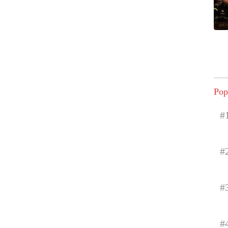
Pop
#
#
#
#