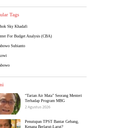
ular Tags
hok Sky Khadafi
nter For Budget Analysis (CBA)
abowo Subianto
kowi
abowo
ni
“Tarian Air Mata” Seorang Menteri
Terhadap Program MBG
2 Agustus 2026
Penutupan TPST Bantar Gebang,
Kenapa Berlarut-Larut?