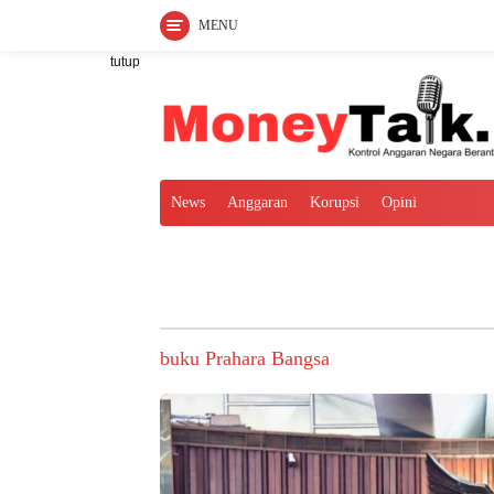
MENU
Langsung
tutup
ke
konten
News
Anggaran
Korupsi
Opini
buku Prahara Bangsa