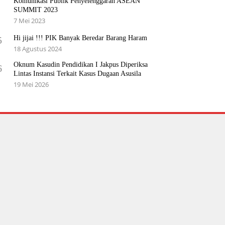
Komunikasi Publik Penyelenggaran ASEAN
SUMMIT 2023
7 Mei 2023
Hi jijai !!! PIK Banyak Beredar Barang Haram
5
18 Agustus 2024
Oknum Kasudin Pendidikan I Jakpus Diperiksa
6
Lintas Instansi Terkait Kasus Dugaan Asusila
19 Mei 2026