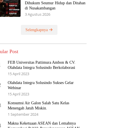
Dihukum Seumur Hidup dan Ditahan
di Nusakambangan
3 Agustus 2026
Selengkapnya
ular Post
FEB Universitas Pattimura Ambon & CV.
1
Olahdata Integra Solusindo Berkolaborasi
15 April 2023
Olahdata Integra Solusindo Sukses Gelar
2
Webinar
15 April 2023
Konsumsi Air Galon Salah Satu Kelas
3
Menengah Jatuh Miskin.
1 September 2024
Makna Keketuaan ASEAN dan Lemahnya
4