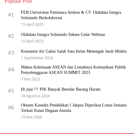
Popular Post
FEB Universitas Pattimura Ambon & CV. Olahdata Integra
#1
Solusindo Berkolaborasi
15 April 2023
Olahdata Integra Solusindo Sukses Gelar Webinar
#2
15 April 2023
Konsumsi Air Galon Salah Satu Kelas Menengah Jatuh Miskin.
#3
1 September 2024
Makna Keketuaan ASEAN dan Lemahnya Komunikasi Publik
#4
Penyelenggaran ASEAN SUMMIT 2023
7 Mei 2023
Hi jijai !!! PIK Banyak Beredar Barang Haram
#5
18 Agustus 2024
Oknum Kasudin Pendidikan I Jakpus Diperiksa Lintas Instansi
#6
Terkait Kasus Dugaan Asusila
19 Mei 2026