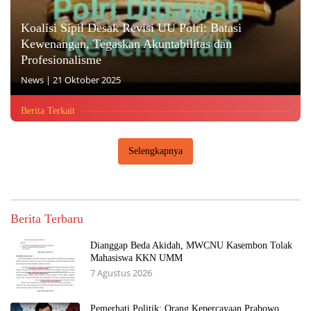
Koalisi Sipil Desak Revisi UU Polri: Batasi
Kewenangan, Tegaskan Akuntabilitas dan
Profesionalisme
News
|
21 Oktober 2025
Berita Terkait
Selengkapnya
Berita Terbaru
Dianggap Beda Akidah, MWCNU Kasembon Tolak
Mahasiswa KKN UMM
7 Agustus 2026
Pemerhati Politik: Orang Kepercayaan Prabowo