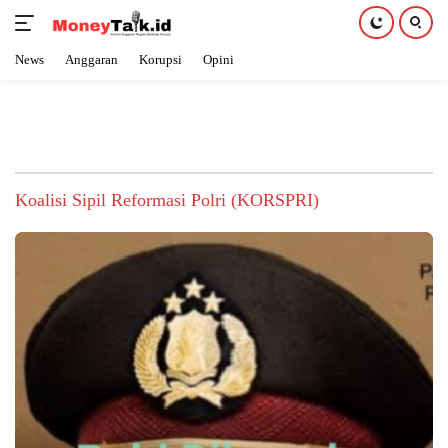
News
Anggaran
Korupsi
Opini
Langsung
ke
konten
Koalisi Sipil Reformasi Polri (KORSPRI)