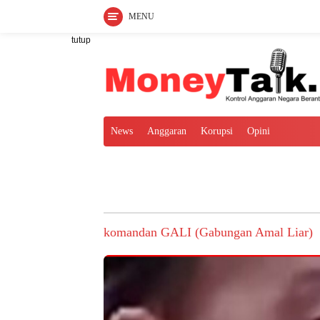
MENU
Langsung
tutup
ke
konten
News
Anggaran
Korupsi
Opini
komandan GALI (Gabungan Amal Liar)