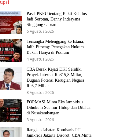
upsi
Pasal PKPU tentang Bukti Kelulusan
Jadi Sorotan, Denny Indrayana
Singgung Gibran
6 Agustus 2026
Tersangka Melenggang ke Istana,
Jalih Pitoeng: Penegakan Hukum
Bukan Hanya di Podium
4 Agustus 2026
CBA Desak Kejati DKI Selidiki
Proyek Internet Rp315,8 Miliar,
Dugaan Potensi Kerugian Negara
Rp6,7 Miliar
3 Agustus 2026
FORMASI Minta Eks Jampidsus
Dihukum Seumur Hidup dan Ditahan
di Nusakambangan
3 Agustus 2026
Rangkap Jabatan Komisaris PT
Jamkrida Jakarta Disorot, CBA Minta