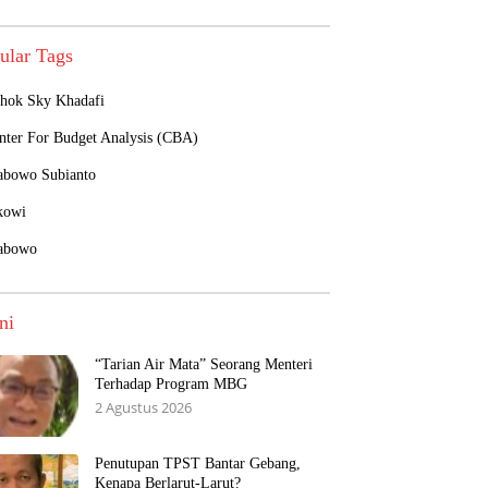
ular Tags
hok Sky Khadafi
nter For Budget Analysis (CBA)
abowo Subianto
kowi
abowo
ni
“Tarian Air Mata” Seorang Menteri
Terhadap Program MBG
2 Agustus 2026
Penutupan TPST Bantar Gebang,
Kenapa Berlarut-Larut?