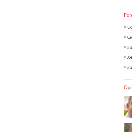
Pop
Uc
Ce
Pr
Jo
Pr
Opi