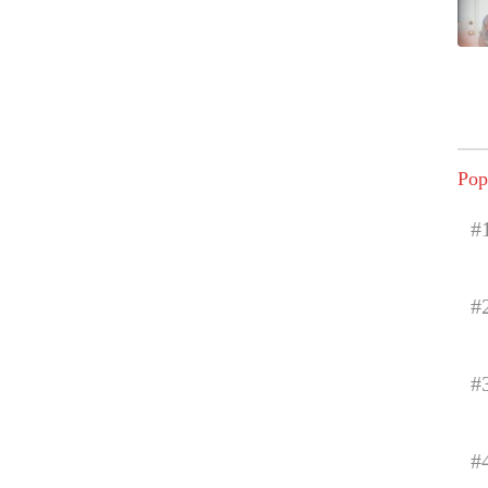
Pop
#
#
#
#