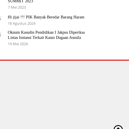
SUMMIT 2023
7 Mei 2023
Hi jijai !!! PIK Banyak Beredar Barang Haram
5
18 Agustus 2024
Oknum Kasudin Pendidikan I Jakpus Diperiksa
6
Lintas Instansi Terkait Kasus Dugaan Asusila
19 Mei 2026