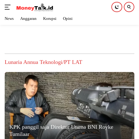
News
Anggaran
Korupsi
Opini
Langsung
ke
konten
Lunaria Annua Teknologi/PT LAT
KPK panggil saja Direktur Utama BNI Royke
Tumilaar