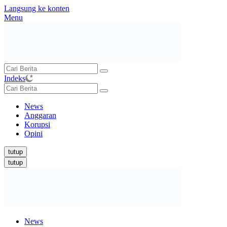
Langsung ke konten
Menu
Indeks
News
Anggaran
Korupsi
Opini
tutup
tutup
News