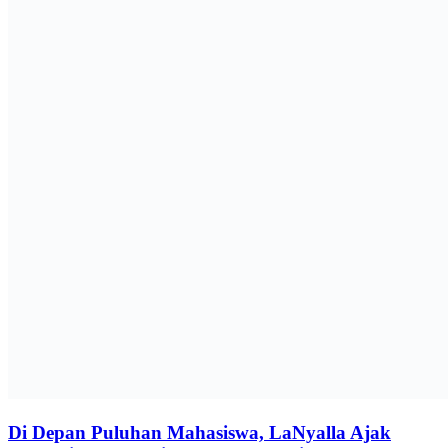
Di Depan Puluhan Mahasiswa, LaNyalla Ajak