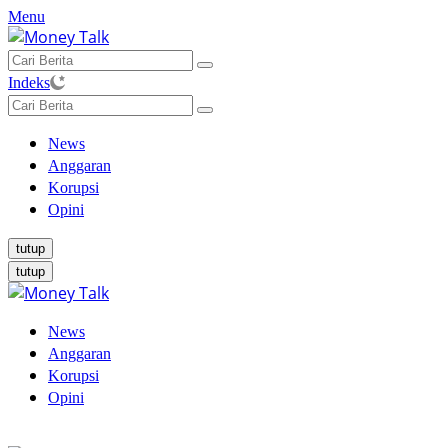
Langsung
Menu
ke
konten
Indeks
News
Anggaran
Korupsi
Opini
tutup
tutup
News
Anggaran
Korupsi
Opini