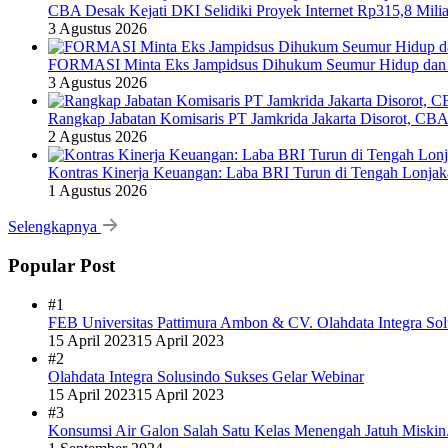
CBA Desak Kejati DKI Selidiki Proyek Internet Rp315,8 Milia
3 Agustus 2026
FORMASI Minta Eks Jampidsus Dihukum Seumur Hidup dan 
3 Agustus 2026
Rangkap Jabatan Komisaris PT Jamkrida Jakarta Disorot, CB
2 Agustus 2026
Kontras Kinerja Keuangan: Laba BRI Turun di Tengah Lonj
1 Agustus 2026
Selengkapnya
Popular Post
#1
FEB Universitas Pattimura Ambon & CV. Olahdata Integra Sol
15 April 2023
15 April 2023
#2
Olahdata Integra Solusindo Sukses Gelar Webinar
15 April 2023
15 April 2023
#3
Konsumsi Air Galon Salah Satu Kelas Menengah Jatuh Miskin