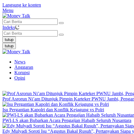
Langsung ke konten
Menu
Indeks
tutup
tutup
News
Anggaran
Korupsi
Opini
Prof Asrorun Ni’am Ditunjuk Pimpin Karteker PWNU Jambi, Peng
Isu Pergantian Kapolri dan Konflik Kejagung vs Polri
PWI-LS akan Bubarkan Acara Pengajian Habaib Seluruh Nusantara
Edy Mulyadi Soroti Isu “Agustus Bakal Rusuh”, Pertanyakan Siapa 