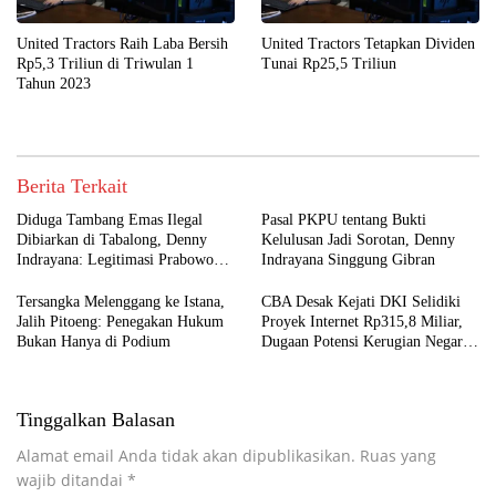
United Tractors Raih Laba Bersih
United Tractors Tetapkan Dividen
Rp5,3 Triliun di Triwulan 1
Tunai Rp25,5 Triliun
Tahun 2023
Berita Terkait
Diduga Tambang Emas Ilegal
Pasal PKPU tentang Bukti
Dibiarkan di Tabalong, Denny
Kelulusan Jadi Sorotan, Denny
Indrayana: Legitimasi Prabowo
Indrayana Singgung Gibran
Bisa Tergerus
Tersangka Melenggang ke Istana,
CBA Desak Kejati DKI Selidiki
Jalih Pitoeng: Penegakan Hukum
Proyek Internet Rp315,8 Miliar,
Bukan Hanya di Podium
Dugaan Potensi Kerugian Negara
Rp6,7 Miliar
Tinggalkan Balasan
Alamat email Anda tidak akan dipublikasikan.
Ruas yang
wajib ditandai
*