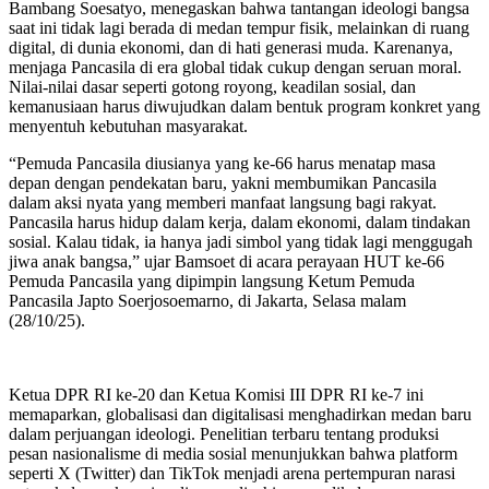
Bambang Soesatyo, menegaskan bahwa tantangan ideologi bangsa
saat ini tidak lagi berada di medan tempur fisik, melainkan di ruang
digital, di dunia ekonomi, dan di hati generasi muda. Karenanya,
menjaga Pancasila di era global tidak cukup dengan seruan moral.
Nilai-nilai dasar seperti gotong royong, keadilan sosial, dan
kemanusiaan harus diwujudkan dalam bentuk program konkret yang
menyentuh kebutuhan masyarakat.
“Pemuda Pancasila diusianya yang ke-66 harus menatap masa
depan dengan pendekatan baru, yakni membumikan Pancasila
dalam aksi nyata yang memberi manfaat langsung bagi rakyat.
Pancasila harus hidup dalam kerja, dalam ekonomi, dalam tindakan
sosial. Kalau tidak, ia hanya jadi simbol yang tidak lagi menggugah
jiwa anak bangsa,” ujar Bamsoet di acara perayaan HUT ke-66
Pemuda Pancasila yang dipimpin langsung Ketum Pemuda
Pancasila Japto Soerjosoemarno, di Jakarta, Selasa malam
(28/10/25).
Ketua DPR RI ke-20 dan Ketua Komisi III DPR RI ke-7 ini
memaparkan, globalisasi dan digitalisasi menghadirkan medan baru
dalam perjuangan ideologi. Penelitian terbaru tentang produksi
pesan nasionalisme di media sosial menunjukkan bahwa platform
seperti X (Twitter) dan TikTok menjadi arena pertempuran narasi