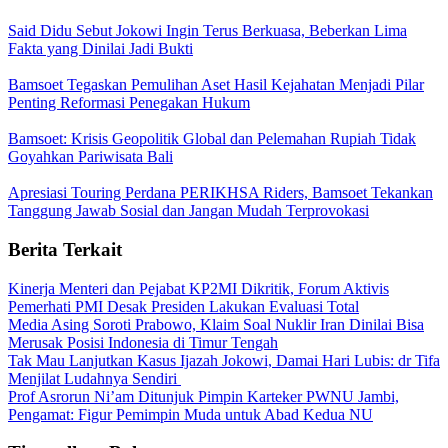
Said Didu Sebut Jokowi Ingin Terus Berkuasa, Beberkan Lima
Fakta yang Dinilai Jadi Bukti
Bamsoet Tegaskan Pemulihan Aset Hasil Kejahatan Menjadi Pilar
Penting Reformasi Penegakan Hukum
Bamsoet: Krisis Geopolitik Global dan Pelemahan Rupiah Tidak
Goyahkan Pariwisata Bali
Apresiasi Touring Perdana PERIKHSA Riders, Bamsoet Tekankan
Tanggung Jawab Sosial dan Jangan Mudah Terprovokasi
Berita Terkait
Kinerja Menteri dan Pejabat KP2MI Dikritik, Forum Aktivis
Pemerhati PMI Desak Presiden Lakukan Evaluasi Total
Media Asing Soroti Prabowo, Klaim Soal Nuklir Iran Dinilai Bisa
Merusak Posisi Indonesia di Timur Tengah
Tak Mau Lanjutkan Kasus Ijazah Jokowi, Damai Hari Lubis: dr Tifa
Menjilat Ludahnya Sendiri
Prof Asrorun Ni’am Ditunjuk Pimpin Karteker PWNU Jambi,
Pengamat: Figur Pemimpin Muda untuk Abad Kedua NU