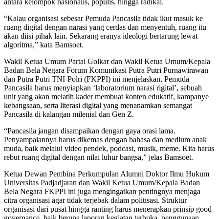
antara kelompok nasionalis, populis, hingga radikal.
“Kalau organisasi sebesar Pemuda Pancasila tidak ikut masuk ke
ruang digital dengan narasi yang cerdas dan menyentuh, ruang itu
akan diisi pihak lain. Sekarang eranya ideologi bertarung lewat
algoritma,” kata Bamsoet.
Wakil Ketua Umum Partai Golkar dan Wakil Ketua Umum/Kepala
Badan Bela Negara Forum Komunikasi Putra Putri Purnawirawan
dan Putra Putri TNI-Polri (FKPPI) ini menjelaskan, Pemuda
Pancasila harus menyiapkan ‘laboratorium narasi rigital’, sebuah
unit yang akan melatih kader membuat konten edukatif, kampanye
kebangsaan, serta literasi digital yang menanamkan semangat
Pancasila di kalangan milenial dan Gen Z.
“Pancasila jangan disampaikan dengan gaya orasi lama.
Penyampaiannya harus dikemas dengan bahasa dan medium anak
muda, baik melalui video pendek, podcast, musik, meme. Kita harus
rebut ruang digital dengan nilai luhur bangsa,” jelas Bamsoet.
Ketua Dewan Pembina Perkumpulan Alumni Doktor Ilmu Hukum
Universitas Padjadjaran dan Wakil Ketua Umum/Kepala Badan
Bela Negara FKPPI ini juga mengingatkan pentingnya menjaga
citra organisasi agar tidak terjebak dalam politisasi. Struktur
organisasi dari pusat hingga ranting harus menerapkan prinsip good
governance, baik berupa laporan kegiatan terbuka, penggunaan