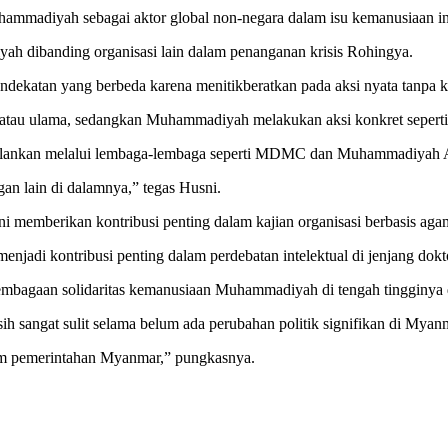
uhammadiyah sebagai aktor global non-negara dalam isu kemanusiaan in
h dibanding organisasi lain dalam penanganan krisis Rohingya.
katan yang berbeda karena menitikberatkan pada aksi nyata tanpa kep
atau ulama, sedangkan Muhammadiyah melakukan aksi konkret seperti m
ankan melalui lembaga-lembaga seperti MDMC dan Muhammadiyah Aid
an lain di dalamnya,” tegas Husni.
i memberikan kontribusi penting dalam kajian organisasi berbasis agam
menjadi kontribusi penting dalam perdebatan intelektual di jenjang dokto
lembagaan solidaritas kemanusiaan Muhammadiyah di tengah tingginya 
 sangat sulit selama belum ada perubahan politik signifikan di Myan
lam pemerintahan Myanmar,” pungkasnya.