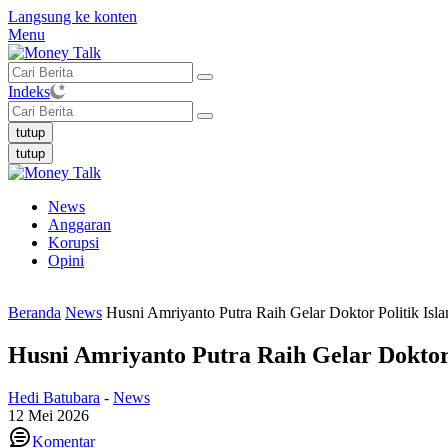
Langsung ke konten
Menu
Indeks
tutup
tutup
News
Anggaran
Korupsi
Opini
Beranda
News
Husni Amriyanto Putra Raih Gelar Doktor Politik I
Husni Amriyanto Putra Raih Gelar Dokto
Hedi Batubara
-
News
12 Mei 2026
Komentar