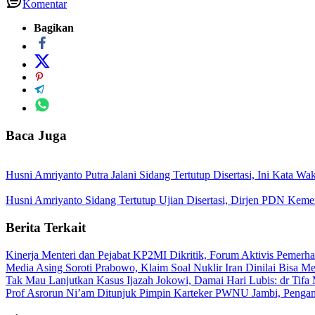
Komentar
Bagikan
Baca Juga
Husni Amriyanto Putra Jalani Sidang Tertutup Disertasi, Ini Kata 
Husni Amriyanto Sidang Tertutup Ujian Disertasi, Dirjen PDN Ke
Berita Terkait
Kinerja Menteri dan Pejabat KP2MI Dikritik, Forum Aktivis Pemerha
Media Asing Soroti Prabowo, Klaim Soal Nuklir Iran Dinilai Bisa Me
Tak Mau Lanjutkan Kasus Ijazah Jokowi, Damai Hari Lubis: dr Tifa 
Prof Asrorun Ni’am Ditunjuk Pimpin Karteker PWNU Jambi, Peng