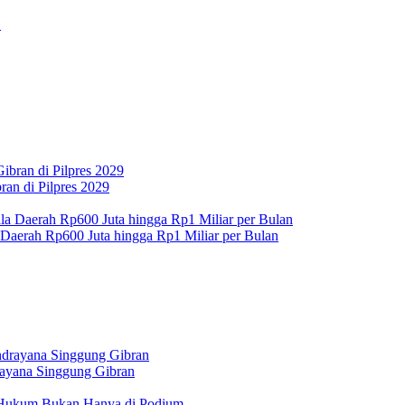
an di Pilpres 2029
 Daerah Rp600 Juta hingga Rp1 Miliar per Bulan
rayana Singgung Gibran