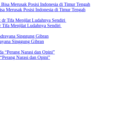
isa Merusak Posisi Indonesia di Timur Tengah
 Tifa Menjilat Ludahnya Sendiri
rayana Singgung Gibran
 “Perang Narasi dan Opini”