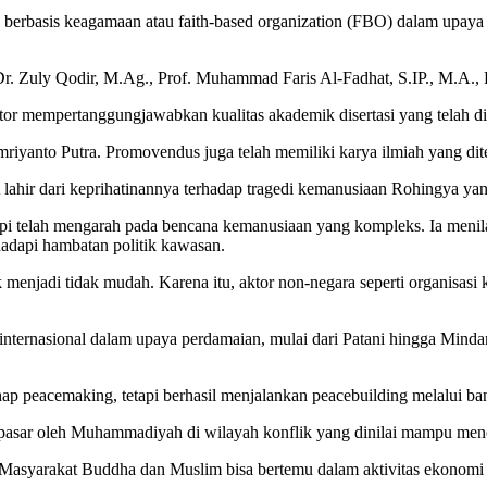
 berbasis keagamaan atau faith-based organization (FBO) dalam upaya
r. Zuly Qodir, M.Ag., Prof. Muhammad Faris Al-Fadhat, S.IP., M.A., 
r mempertanggungjawabkan kualitas akademik disertasi yang telah d
anto Putra. Promovendus juga telah memiliki karya ilmiah yang diterb
 lahir dari keprihatinannya terhadap tragedi kemanusiaan Rohingya yan
etapi telah mengarah pada bencana kemanusiaan yang kompleks. Ia me
hadapi hambatan politik kawasan.
 menjadi tidak mudah. Karena itu, aktor non-negara seperti organisas
internasional dalam upaya perdamaian, mulai dari Patani hingga Mi
peacemaking, tetapi berhasil menjalankan peacebuilding melalui ban
pasar oleh Muhammadiyah di wilayah konflik yang dinilai mampu menci
Masyarakat Buddha dan Muslim bisa bertemu dalam aktivitas ekonomi s