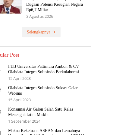
Dugaan Potensi Kerugian Negara
Rp6,7 Miliar
3 Agustus 2026
Selengkapnya
ular Post
FEB Universitas Pattimura Ambon & CV.
1
Olahdata Integra Solusindo Berkolaborasi
15 April 2023
Olahdata Integra Solusindo Sukses Gelar
2
Webinar
15 April 2023
Konsumsi Air Galon Salah Satu Kelas
3
Menengah Jatuh Miskin.
1 September 2024
Makna Keketuaan ASEAN dan Lemahnya
4