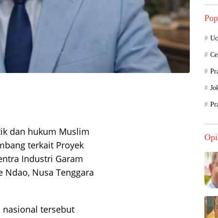
Pop
Uc
Ce
Pr
Jo
Pr
itik dan hukum Muslim
Opi
mbang terkait Proyek
entra Industri Garam
te Ndao, Nusa Tenggara
 nasional tersebut