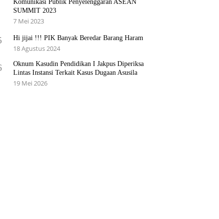
Komunikasi Publik Penyelenggaran ASEAN
SUMMIT 2023
7 Mei 2023
Hi jijai !!! PIK Banyak Beredar Barang Haram
5
18 Agustus 2024
Oknum Kasudin Pendidikan I Jakpus Diperiksa
6
Lintas Instansi Terkait Kasus Dugaan Asusila
19 Mei 2026