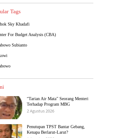
ular Tags
hok Sky Khadafi
nter For Budget Analysis (CBA)
abowo Subianto
kowi
abowo
ni
“Tarian Air Mata” Seorang Menteri
Terhadap Program MBG
2 Agustus 2026
Penutupan TPST Bantar Gebang,
Kenapa Berlarut-Larut?