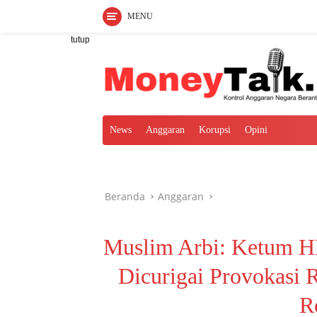
MENU
Langsung
tutup
ke
konten
News
Anggaran
Korupsi
Opini
Beranda
Anggaran
Muslim Arbi: Ketum H
Dicurigai Provokasi 
R