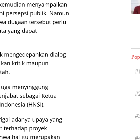
ek kemudian menyampaikan
hi persepsi publik. Namun
a dugaan tersebut perlu
ata yang dapat
hak mengedepankan dialog
Pop
kan kritik maupun
#
tah.
 juga menyinggung
#
njabat sebagai Ketua
ndonesia (HNSI).
#
igai adanya upaya yang
t terhadap proyek
hwa hal itu merupakan
#