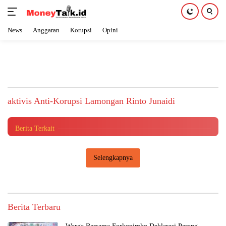
News
Anggaran
Korupsi
Opini
Langsung
ke
konten
Usai Hasto Jadi Tersangka KPK, Selanjutnya
Yasonna Laoly ?
aktivis Anti-Korupsi Lamongan Rinto Junaidi
Anggaran
|
26 Desember 2024
Berita Terkait
Selengkapnya
Berita Terbaru