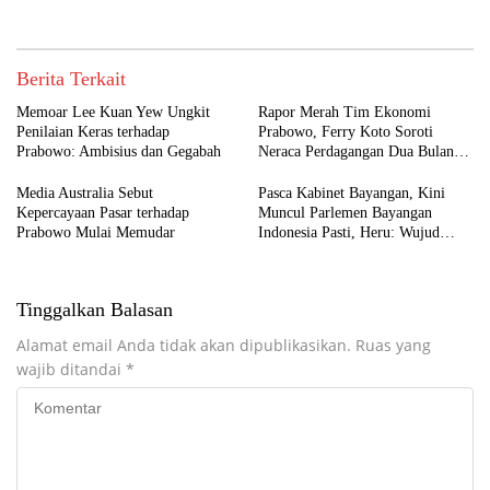
Berita Terkait
Memoar Lee Kuan Yew Ungkit
Rapor Merah Tim Ekonomi
Penilaian Keras terhadap
Prabowo, Ferry Koto Soroti
Prabowo: Ambisius dan Gegabah
Neraca Perdagangan Dua Bulan
Beruntun
Media Australia Sebut
Pasca Kabinet Bayangan, Kini
Kepercayaan Pasar terhadap
Muncul Parlemen Bayangan
Prabowo Mulai Memudar
Indonesia Pasti, Heru: Wujud
Kekecewaan Rakyat terhadap DPR
dan Pemerintah
Tinggalkan Balasan
Alamat email Anda tidak akan dipublikasikan.
Ruas yang
wajib ditandai
*