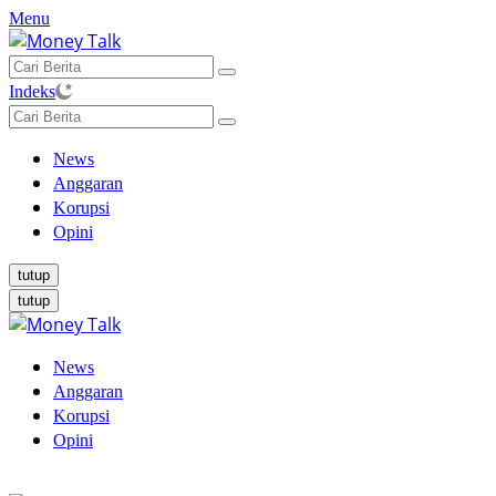
Langsung
Menu
ke
konten
Indeks
News
Anggaran
Korupsi
Opini
tutup
tutup
News
Anggaran
Korupsi
Opini