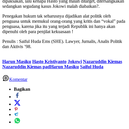
dipaksakan, lalu kenapa Hasto yang malah ditarget, ditersangkakan
sedangkan segudang kasus Jokowi malah diabaikan?.
Penegakan hukum tak seharusnya dijadikan alat politik oleh
penguasa untuk memukul orang-orang yang kritis dan “vokal” pada
penguasa, karena jika itu yang terjadi Republik ini hanya akan
dipenuhi oleh para penjilat kekuasaan !
Penulis : Saiful Huda Ems (SHE). Lawyer, Jurnalis, Analis Politik
dan Aktivis ’98.
Harun Masiku
Hasto Kristiyanto
Jokowi
Nazaruddin Kiemas
Nazaruddin Kiemas padHarun Masiku
Saiful Huda
Komentar
Bagikan