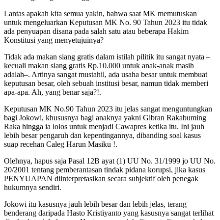
Lantas apakah kita semua yakin, bahwa saat MK memutuskan
untuk mengeluarkan Keputusan MK No. 90 Tahun 2023 itu tidak
ada penyuapan disana pada salah satu atau beberapa Hakim
Konstitusi yang menyetujuinya?
Tidak ada makan siang gratis dalam istilah pilitik itu sangat nyata –
kecuali makan siang gratis Rp.10.000 untuk anak-anak masih
adalah–. Artinya sangat mustahil, ada usaha besar untuk membuat
keputusan besar, oleh sebuah institusi besar, namun tidak memberi
apa-apa. Ah, yang benar saja?!.
Keputusan MK No.90 Tahun 2023 itu jelas sangat menguntungkan
bagi Jokowi, khususnya bagi anaknya yakni Gibran Rakabuming
Raka hingga ia lolos untuk menjadi Cawapres ketika itu. Ini jauh
lebih besar pengaruh dan kepentingannya, dibanding soal kasus
suap recehan Caleg Harun Masiku !.
Olehnya, hapus saja Pasal 12B ayat (1) UU No. 31/1999 jo UU No.
20/2001 tentang pemberantasan tindak pidana korupsi, jika kasus
PENYUAPAN diinterpretasikan secara subjektif oleh penegak
hukumnya sendiri.
Jokowi itu kasusnya jauh lebih besar dan lebih jelas, terang
benderang daripada Hasto Kristiyanto yang kasusnya sangat terlihat