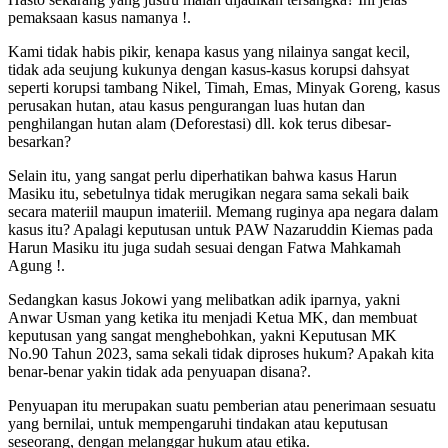
pemaksaan kasus namanya !.
Kami tidak habis pikir, kenapa kasus yang nilainya sangat kecil,
tidak ada seujung kukunya dengan kasus-kasus korupsi dahsyat
seperti korupsi tambang Nikel, Timah, Emas, Minyak Goreng, kasus
perusakan hutan, atau kasus pengurangan luas hutan dan
penghilangan hutan alam (Deforestasi) dll. kok terus dibesar-
besarkan?
Selain itu, yang sangat perlu diperhatikan bahwa kasus Harun
Masiku itu, sebetulnya tidak merugikan negara sama sekali baik
secara materiil maupun imateriil. Memang ruginya apa negara dalam
kasus itu? Apalagi keputusan untuk PAW Nazaruddin Kiemas pada
Harun Masiku itu juga sudah sesuai dengan Fatwa Mahkamah
Agung !.
Sedangkan kasus Jokowi yang melibatkan adik iparnya, yakni
Anwar Usman yang ketika itu menjadi Ketua MK, dan membuat
keputusan yang sangat menghebohkan, yakni Keputusan MK
No.90 Tahun 2023, sama sekali tidak diproses hukum? Apakah kita
benar-benar yakin tidak ada penyuapan disana?.
Penyuapan itu merupakan suatu pemberian atau penerimaan sesuatu
yang bernilai, untuk mempengaruhi tindakan atau keputusan
seseorang, dengan melanggar hukum atau etika.