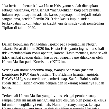
Jika berita itu benar bahwa Hasto Kristiyanto sudah ditetapkan
sebagai tersangka, yang sangat “menggelikan” bagi para praktisi
hukum seperti saya itu adalah; kasus penyuapan ini terjadi sudah
sangat lama, setelah Pemilu 2019 dan kasus itupun sudah
berkekuatan hukum tetap (in kracht van gewijsde) oleh pengadilan
Tipikor di tahun 2020.
Dalam keputusan Pengadilan Tipikor pada Pengadilan Negeri
Jakarta Pusat di tahun 2020 itu, Hasto Kristiyanto juga sama sekali
tidak mendapatkan vonis apapun, karena Hasto memang sama sekali
tidak terlibat apapun dalam kasus penyuapan yang dilakukan oleh
Harun Masiku pada Komisioner KPU itu.
Sedangkan untuk penerima suap, Wahyu Setiawan (mantan
komisioner KPU) dan Agustiani Tio Fridelina (mantan anggota
BAWASLU), serta mediator pemberi suap, Saeful Bahri sendiri
sudah diadili, sudah divonis penjara dan sekarang semuanya sudah
bebas.
Terkecuali Harun Masiku yang divonis sebagai pemberi suap,
sampai detik ini masih menghilang atau disuruh oleh pemaksa kasus
ini untuk menghilang? entahlah. Namun pertanyaannya, kenapa
Hasto sekarang yang justru malah dijadikan tersangka? Ini jelas