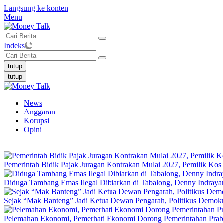
Langsung ke konten
Menu
Indeks
tutup
tutup
News
Anggaran
Korupsi
Opini
Pemerintah Bidik Pajak Juragan Kontrakan Mulai 2027, Pemilik Ko
Diduga Tambang Emas Ilegal Dibiarkan di Tabalong, Denny Indrayan
Sejak “Mak Banteng” Jadi Ketua Dewan Pengarah, Politikus Demok
Pelemahan Ekonomi, Pemerhati Ekonomi Dorong Pemerintahan Pra