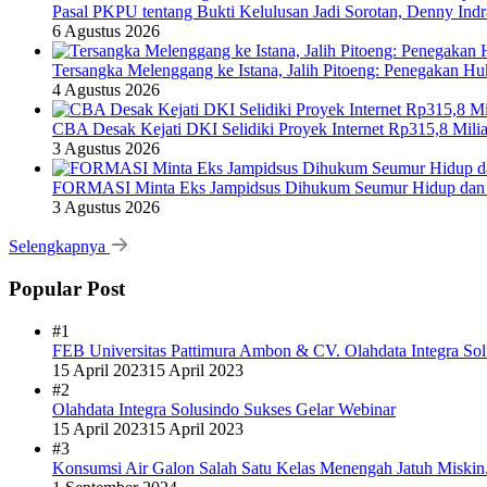
Pasal PKPU tentang Bukti Kelulusan Jadi Sorotan, Denny Ind
6 Agustus 2026
Tersangka Melenggang ke Istana, Jalih Pitoeng: Penegakan 
4 Agustus 2026
CBA Desak Kejati DKI Selidiki Proyek Internet Rp315,8 Milia
3 Agustus 2026
FORMASI Minta Eks Jampidsus Dihukum Seumur Hidup dan 
3 Agustus 2026
Selengkapnya
Popular Post
#1
FEB Universitas Pattimura Ambon & CV. Olahdata Integra Sol
15 April 2023
15 April 2023
#2
Olahdata Integra Solusindo Sukses Gelar Webinar
15 April 2023
15 April 2023
#3
Konsumsi Air Galon Salah Satu Kelas Menengah Jatuh Miskin