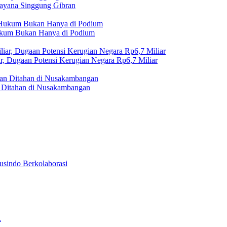
rayana Singgung Gibran
Hukum Bukan Hanya di Podium
r, Dugaan Potensi Kerugian Negara Rp6,7 Miliar
Ditahan di Nusakambangan
usindo Berkolaborasi
.