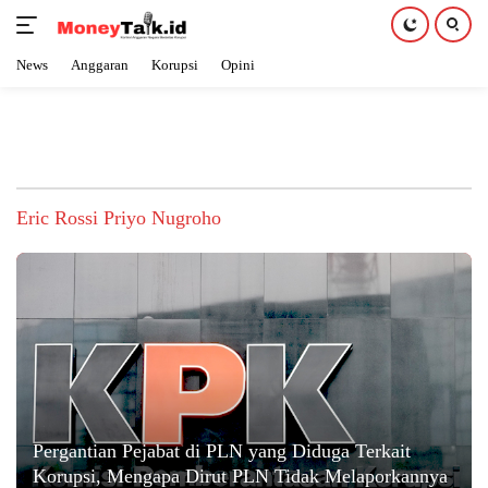
News
Anggaran
Korupsi
Opini
Langsung
ke
konten
Eric Rossi Priyo Nugroho
Pergantian Pejabat di PLN yang Diduga Terkait
Korupsi, Mengapa Dirut PLN Tidak Melaporkannya