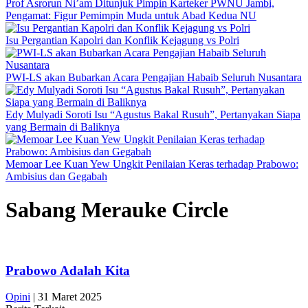
Prof Asrorun Ni’am Ditunjuk Pimpin Karteker PWNU Jambi,
Pengamat: Figur Pemimpin Muda untuk Abad Kedua NU
Isu Pergantian Kapolri dan Konflik Kejagung vs Polri
PWI-LS akan Bubarkan Acara Pengajian Habaib Seluruh Nusantara
Edy Mulyadi Soroti Isu “Agustus Bakal Rusuh”, Pertanyakan Siapa
yang Bermain di Baliknya
Memoar Lee Kuan Yew Ungkit Penilaian Keras terhadap Prabowo:
Ambisius dan Gegabah
Sabang Merauke Circle
Prabowo Adalah Kita
Opini
|
31 Maret 2025