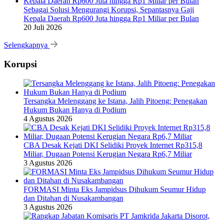
Sebagai Solusi Mengurangi Korupsi, Sepantasnya Gaji
Kepala Daerah Rp600 Juta hingga Rp1 Miliar per Bulan
20 Juli 2026
Selengkapnya
Korupsi
Tersangka Melenggang ke Istana, Jalih Pitoeng: Penegakan
Hukum Bukan Hanya di Podium
4 Agustus 2026
CBA Desak Kejati DKI Selidiki Proyek Internet Rp315,8
Miliar, Dugaan Potensi Kerugian Negara Rp6,7 Miliar
3 Agustus 2026
FORMASI Minta Eks Jampidsus Dihukum Seumur Hidup
dan Ditahan di Nusakambangan
3 Agustus 2026