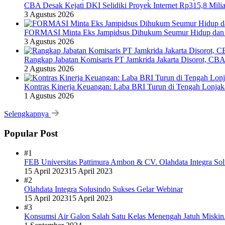
CBA Desak Kejati DKI Selidiki Proyek Internet Rp315,8 Milia
3 Agustus 2026
FORMASI Minta Eks Jampidsus Dihukum Seumur Hidup dan 
3 Agustus 2026
Rangkap Jabatan Komisaris PT Jamkrida Jakarta Disorot, CB
2 Agustus 2026
Kontras Kinerja Keuangan: Laba BRI Turun di Tengah Lonj
1 Agustus 2026
Selengkapnya
Popular Post
#1
FEB Universitas Pattimura Ambon & CV. Olahdata Integra Sol
15 April 2023
15 April 2023
#2
Olahdata Integra Solusindo Sukses Gelar Webinar
15 April 2023
15 April 2023
#3
Konsumsi Air Galon Salah Satu Kelas Menengah Jatuh Miskin