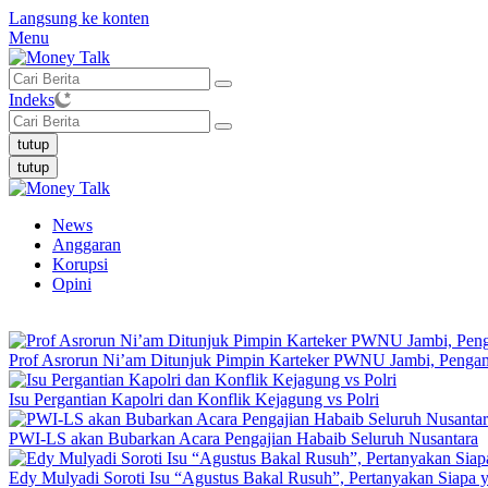
Langsung ke konten
Menu
Indeks
tutup
tutup
News
Anggaran
Korupsi
Opini
Prof Asrorun Ni’am Ditunjuk Pimpin Karteker PWNU Jambi, Peng
Isu Pergantian Kapolri dan Konflik Kejagung vs Polri
PWI-LS akan Bubarkan Acara Pengajian Habaib Seluruh Nusantara
Edy Mulyadi Soroti Isu “Agustus Bakal Rusuh”, Pertanyakan Siapa 