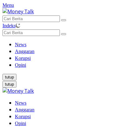
Langsung
Menu
ke
konten
Indeks
News
Anggaran
Korupsi
Opini
tutup
tutup
News
Anggaran
Korupsi
Opini