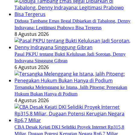
Diduga Tambang Emas Ilegal Dibiarkan di Tabalong, Denny
Indrayana: Legitimasi Prabowo Bisa Tergerus
8 Agustus 2026
Pasal PKPU tentang Bukti Kelulusan Jadi Sorotan, Denny
Indrayana Singgung Gibran
6 Agustus 2026
Tersangka Melenggang ke Istana, Jalih Pitoeng: Penegakan
Hukum Bukan Hanya di Podium
4 Agustus 2026
CBA Desak Kejati DKI Selidiki Proyek Internet Rp315,8
Miliar, Dugaan Potensi Kerugian Negara Rp6,7 Miliar