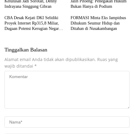
Kelulusan Jadi Sorotan, Denny
Jalih Pitoeng: Penegakan Hukum
Indrayana Singgung Gibran
Bukan Hanya di Podium
CBA Desak Kejati DKI Selidiki
FORMASI Minta Eks Jampidsus
Proyek Internet Rp315,8 Miliar,
Dihukum Seumur Hidup dan
Dugaan Potensi Kerugian Negara
Ditahan di Nusakambangan
Rp6,7 Miliar
Tinggalkan Balasan
Alamat email Anda tidak akan dipublikasikan.
Ruas yang
wajib ditandai
*