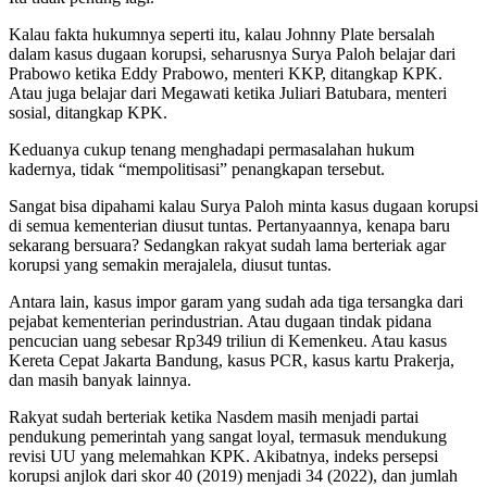
Kalau fakta hukumnya seperti itu, kalau Johnny Plate bersalah
dalam kasus dugaan korupsi, seharusnya Surya Paloh belajar dari
Prabowo ketika Eddy Prabowo, menteri KKP, ditangkap KPK.
Atau juga belajar dari Megawati ketika Juliari Batubara, menteri
sosial, ditangkap KPK.
Keduanya cukup tenang menghadapi permasalahan hukum
kadernya, tidak “mempolitisasi” penangkapan tersebut.
Sangat bisa dipahami kalau Surya Paloh minta kasus dugaan korupsi
di semua kementerian diusut tuntas. Pertanyaannya, kenapa baru
sekarang bersuara? Sedangkan rakyat sudah lama berteriak agar
korupsi yang semakin merajalela, diusut tuntas.
Antara lain, kasus impor garam yang sudah ada tiga tersangka dari
pejabat kementerian perindustrian. Atau dugaan tindak pidana
pencucian uang sebesar Rp349 triliun di Kemenkeu. Atau kasus
Kereta Cepat Jakarta Bandung, kasus PCR, kasus kartu Prakerja,
dan masih banyak lainnya.
Rakyat sudah berteriak ketika Nasdem masih menjadi partai
pendukung pemerintah yang sangat loyal, termasuk mendukung
revisi UU yang melemahkan KPK. Akibatnya, indeks persepsi
korupsi anjlok dari skor 40 (2019) menjadi 34 (2022), dan jumlah