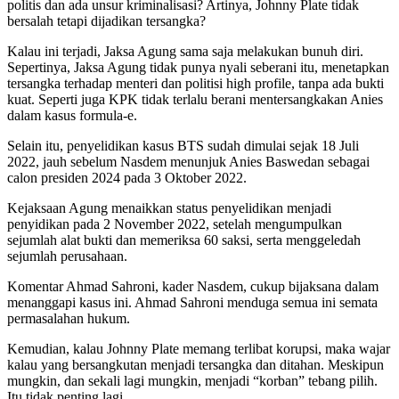
politis dan ada unsur kriminalisasi? Artinya, Johnny Plate tidak
bersalah tetapi dijadikan tersangka?
Kalau ini terjadi, Jaksa Agung sama saja melakukan bunuh diri.
Sepertinya, Jaksa Agung tidak punya nyali seberani itu, menetapkan
tersangka terhadap menteri dan politisi high profile, tanpa ada bukti
kuat. Seperti juga KPK tidak terlalu berani mentersangkakan Anies
dalam kasus formula-e.
Selain itu, penyelidikan kasus BTS sudah dimulai sejak 18 Juli
2022, jauh sebelum Nasdem menunjuk Anies Baswedan sebagai
calon presiden 2024 pada 3 Oktober 2022.
Kejaksaan Agung menaikkan status penyelidikan menjadi
penyidikan pada 2 November 2022, setelah mengumpulkan
sejumlah alat bukti dan memeriksa 60 saksi, serta menggeledah
sejumlah perusahaan.
Komentar Ahmad Sahroni, kader Nasdem, cukup bijaksana dalam
menanggapi kasus ini. Ahmad Sahroni menduga semua ini semata
permasalahan hukum.
Kemudian, kalau Johnny Plate memang terlibat korupsi, maka wajar
kalau yang bersangkutan menjadi tersangka dan ditahan. Meskipun
mungkin, dan sekali lagi mungkin, menjadi “korban” tebang pilih.
Itu tidak penting lagi.