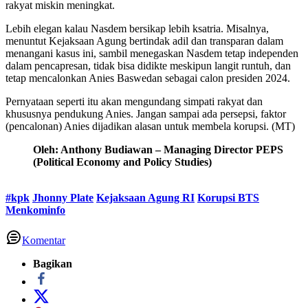
rakyat miskin meningkat.
Lebih elegan kalau Nasdem bersikap lebih ksatria. Misalnya,
menuntut Kejaksaan Agung bertindak adil dan transparan dalam
menangani kasus ini, sambil menegaskan Nasdem tetap independen
dalam pencapresan, tidak bisa didikte meskipun langit runtuh, dan
tetap mencalonkan Anies Baswedan sebagai calon presiden 2024.
Pernyataan seperti itu akan mengundang simpati rakyat dan
khususnya pendukung Anies. Jangan sampai ada persepsi, faktor
(pencalonan) Anies dijadikan alasan untuk membela korupsi. (MT)
Oleh: Anthony Budiawan – Managing Director PEPS
(Political Economy and Policy Studies)
#kpk
Jhonny Plate
Kejaksaan Agung RI
Korupsi BTS
Menkominfo
Komentar
Bagikan