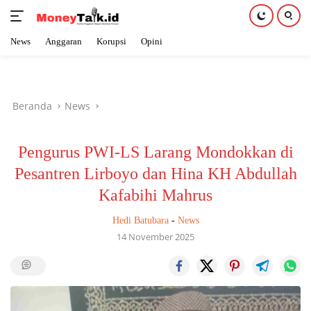
News
Anggaran
Korupsi
Opini
Langsung
ke
konten
Beranda
News
Pengurus PWI-LS Larang Mondokkan di
Pesantren Lirboyo dan Hina KH Abdullah
Kafabihi Mahrus
Hedi Batubara
-
News
14 November 2025