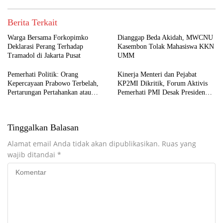
Berita Terkait
Warga Bersama Forkopimko
Dianggap Beda Akidah, MWCNU
Deklarasi Perang Terhadap
Kasembon Tolak Mahasiswa KKN
Tramadol di Jakarta Pusat
UMM
Pemerhati Politik: Orang
Kinerja Menteri dan Pejabat
Kepercayaan Prabowo Terbelah,
KP2MI Dikritik, Forum Aktivis
Pertarungan Pertahankan atau
Pemerhati PMI Desak Presiden
Copot Kapolri Makin Terbuka
Lakukan Evaluasi Total
Tinggalkan Balasan
Alamat email Anda tidak akan dipublikasikan.
Ruas yang
wajib ditandai
*