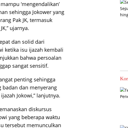
k mampu ‘mengendalikan’
han sehingga Jokower yang
rang Pak JK, termasuk
K,” ujarnya.
epat dan solid dari
 ketika isu ijazah kembali
unjukkan bahwa persoalan
gap sangat sensitif.
Kor
sangat penting sehingga
g badan dan menyerang
azah Jokowi,” lanjutnya.
memanaskan diskursus
kowi yang beberapa waktu
 Isu tersebut memunculkan