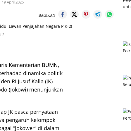
19 April 2026
BAGIKAN
K-2!
taris Kementerian BUMN,
 terhadap dinamika politik
en RI Jusuf Kalla (JK)
odo (Jokowi) menunjukkan
dap JK pasca pernyataan
ya pengaruh kelompok
ebagai “Jokower” di dalam