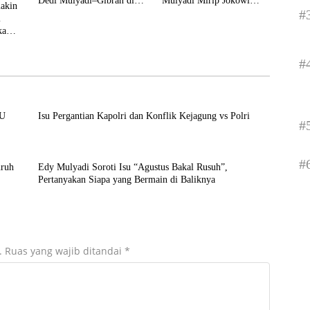
Dedi Mulyadi–Gibran di
Mulyadi Mirip Jokowi
makin
#
Pilpres 2029
Menjelang Pilpres 2014
i
ka
#
NU
Isu Pergantian Kapolri dan Konflik Kejagung vs Polri
#
#
uruh
Edy Mulyadi Soroti Isu “Agustus Bakal Rusuh”,
Pertanyakan Siapa yang Bermain di Baliknya
.
Ruas yang wajib ditandai
*