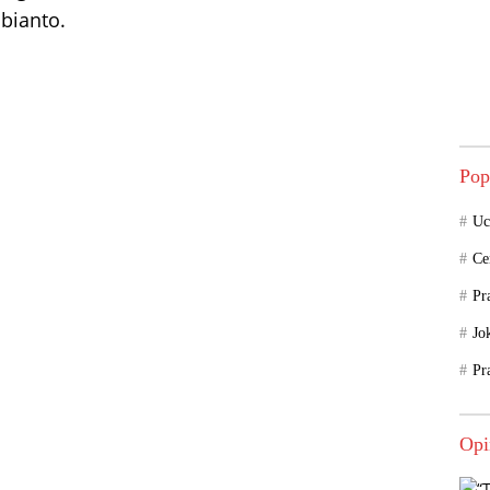
bianto.
Pop
Uc
Ce
Pr
Jo
Pr
Opi