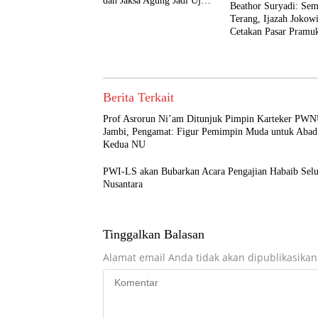
dan Jaksa Agung Jadi Ujian
Beathor Suryadi: Se
Kekuatan Prabowo
Terang, Ijazah Jokow
Cetakan Pasar Pramu
2012
Berita Terkait
Prof Asrorun Ni’am Ditunjuk Pimpin Karteker PW
Jambi, Pengamat: Figur Pemimpin Muda untuk Abad
Kedua NU
PWI-LS akan Bubarkan Acara Pengajian Habaib Sel
Nusantara
Tinggalkan Balasan
Alamat email Anda tidak akan dipublikasikan