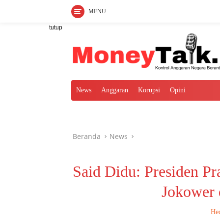
MENU
Langsung
tutup
ke
konten
News
Anggaran
Korupsi
Opini
Beranda
News
Said Didu: Presiden 
Jokower 
Hed