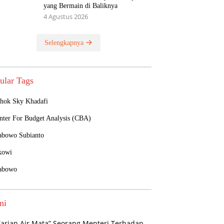
yang Bermain di Baliknya
4 Agustus 2026
Selengkapnya
ular Tags
hok Sky Khadafi
nter For Budget Analysis (CBA)
abowo Subianto
kowi
abowo
ni