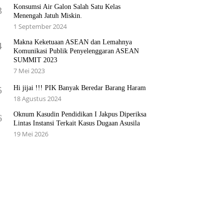
Konsumsi Air Galon Salah Satu Kelas
3
Menengah Jatuh Miskin.
1 September 2024
Makna Keketuaan ASEAN dan Lemahnya
4
Komunikasi Publik Penyelenggaran ASEAN
SUMMIT 2023
7 Mei 2023
Hi jijai !!! PIK Banyak Beredar Barang Haram
5
18 Agustus 2024
Oknum Kasudin Pendidikan I Jakpus Diperiksa
6
Lintas Instansi Terkait Kasus Dugaan Asusila
19 Mei 2026