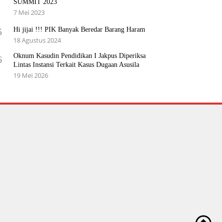
SUMMIT 2023
7 Mei 2023
Hi jijai !!! PIK Banyak Beredar Barang Haram
5
18 Agustus 2024
Oknum Kasudin Pendidikan I Jakpus Diperiksa
6
Lintas Instansi Terkait Kasus Dugaan Asusila
19 Mei 2026