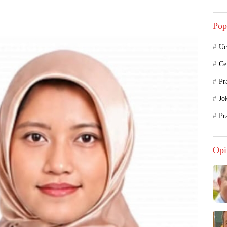
Pop
Uc
Ce
Pr
Jo
Pr
Opi