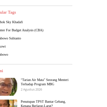
ular Tags
hok Sky Khadafi
nter For Budget Analysis (CBA)
abowo Subianto
kowi
abowo
ni
“Tarian Air Mata” Seorang Menteri
Terhadap Program MBG
2 Agustus 2026
Penutupan TPST Bantar Gebang,
Kenapa Berlarut-Larut?