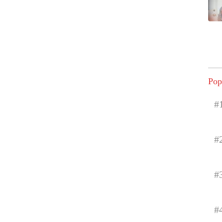
Pop
#
#
#
#