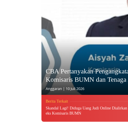
CBA Pertanyakan Pengangkata
Komisaris BUMN dan Tenaga 
Anggaran
|
10 Juli 2026
Berita Terkait
Skandal Lagi! Diduga Uang Judi Online Dialirkan
eks Komisaris BUMN