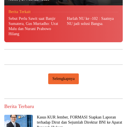
Berita Terkait
Sebut Perlu Sawit saat Banjir
Harlah NU ke -102 : Saatnya
Sumatera, Gus Murtadho: Urat
NU jadi solusi Bangsa.
Malu dan Nurani Prabowo
Hilang
Selengkapnya
Berita Terbaru
Kasus KUR Jember, FORMASI Siapkan Laporan
terhadap Dirut dan Sejumlah Direktur BNI ke Aparat