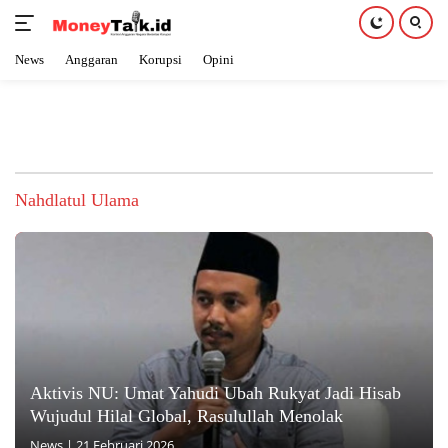
News
Anggaran
Korupsi
Opini
Langsung
ke
konten
Nahdlatul Ulama
Aktivis NU: Umat Yahudi Ubah Rukyat Jadi Hisab
Wujudul Hilal Global, Rasulullah Menolak
News
|
21 Februari 2026