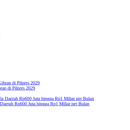
an di Pilpres 2029
 Daerah Rp600 Juta hingga Rp1 Miliar per Bulan