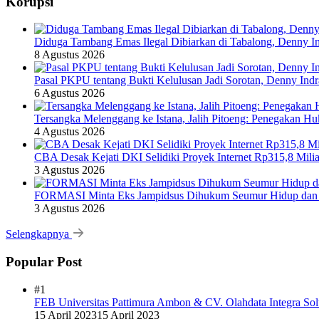
Korupsi
Diduga Tambang Emas Ilegal Dibiarkan di Tabalong, Denny In
8 Agustus 2026
Pasal PKPU tentang Bukti Kelulusan Jadi Sorotan, Denny Ind
6 Agustus 2026
Tersangka Melenggang ke Istana, Jalih Pitoeng: Penegakan 
4 Agustus 2026
CBA Desak Kejati DKI Selidiki Proyek Internet Rp315,8 Milia
3 Agustus 2026
FORMASI Minta Eks Jampidsus Dihukum Seumur Hidup dan 
3 Agustus 2026
Selengkapnya
Popular Post
#1
FEB Universitas Pattimura Ambon & CV. Olahdata Integra Sol
15 April 2023
15 April 2023