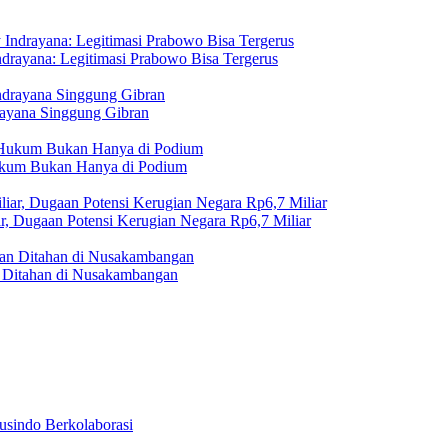
drayana: Legitimasi Prabowo Bisa Tergerus
rayana Singgung Gibran
Hukum Bukan Hanya di Podium
r, Dugaan Potensi Kerugian Negara Rp6,7 Miliar
Ditahan di Nusakambangan
usindo Berkolaborasi