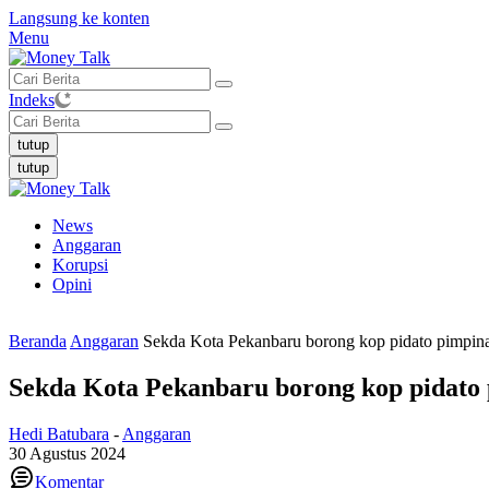
Langsung ke konten
Menu
Indeks
tutup
tutup
News
Anggaran
Korupsi
Opini
Beranda
Anggaran
Sekda Kota Pekanbaru borong kop pidato pimpina
Sekda Kota Pekanbaru borong kop pidato 
Hedi Batubara
-
Anggaran
30 Agustus 2024
Komentar