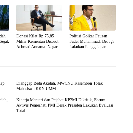
udah
Donasi Kilat Rp 75,85
Politisi Golkar Fauzan
Sejak
Miliar Kementan Disorot,
Fadel Muhammad, Diduga
Achmad Annama: Negara
Lakukan Penggelapan
Tak Boleh Langgar
Dana dan Aset PT. GME,
Aturannya Sendiri
Serta Wanprestasi
Pinjaman Modal Usaha
dap
Dianggap Beda Akidah, MWCNU Kasembon Tolak
Mahasiswa KKN UMM
elah,
Kinerja Menteri dan Pejabat KP2MI Dikritik, Forum
Aktivis Pemerhati PMI Desak Presiden Lakukan Evaluasi
Total