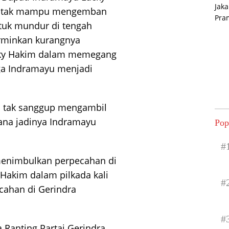
nya tak mampu mengemban
tuk mundur di tengah
erminkan kurangnya
cky Hakim dalam memegang
a Indramayu menjadi
u tak sanggup mengambil
mana jadinya Indramayu
Pop
#
menimbulkan perpecahan di
 Hakim dalam pilkada kali
#
cahan di Gerindra
#
 Ranting Partai Gerindra