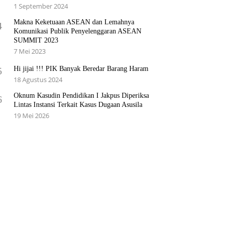
1 September 2024
Makna Keketuaan ASEAN dan Lemahnya
4
Komunikasi Publik Penyelenggaran ASEAN
SUMMIT 2023
7 Mei 2023
Hi jijai !!! PIK Banyak Beredar Barang Haram
5
18 Agustus 2024
Oknum Kasudin Pendidikan I Jakpus Diperiksa
6
Lintas Instansi Terkait Kasus Dugaan Asusila
19 Mei 2026