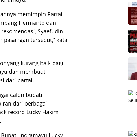
ukannya memimpin Partai
ambang Hermanto dan
 rekomendasi, Syaefudin
pasangan tersebut,” kata
ator yang kurang baik bagi
amayu dan membuat
 dari partai.
gai calon bupati
ran dari berbagai
ack record Lucky Hakim
.
l Bupati Indramayu Lucky