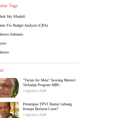
ular Tags
hok Sky Khadafi
nter For Budget Analysis (CBA)
abowo Subianto
kowi
abowo
ni
“Tarian Air Mata” Seorang Menteri
Terhadap Program MBG
2 Agustus 2026
Penutupan TPST Bantar Gebang,
Kenapa Berlarut-Larut?
1 Agustus 2026