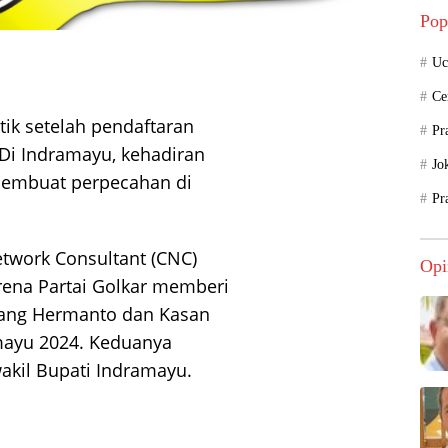
Pop
Uc
Ce
itik setelah pendaftaran
Pr
 Di Indramayu, kehadiran
Jo
membuat perpecahan di
Pr
etwork Consultant (CNC)
Opi
rena Partai Golkar memberi
ang Hermanto dan Kasan
amayu 2024. Keduanya
akil Bupati Indramayu.