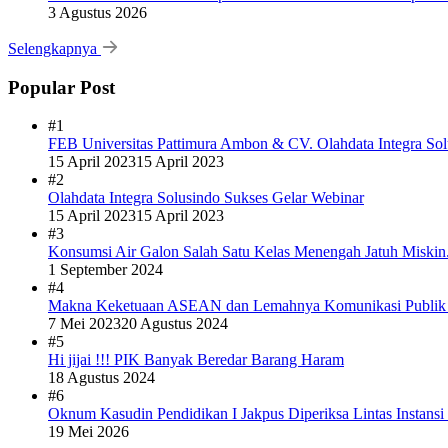
3 Agustus 2026
Selengkapnya
Popular Post
#1
FEB Universitas Pattimura Ambon & CV. Olahdata Integra Sol
15 April 2023
15 April 2023
#2
Olahdata Integra Solusindo Sukses Gelar Webinar
15 April 2023
15 April 2023
#3
Konsumsi Air Galon Salah Satu Kelas Menengah Jatuh Miskin
1 September 2024
#4
Makna Keketuaan ASEAN dan Lemahnya Komunikasi Publi
7 Mei 2023
20 Agustus 2024
#5
Hi jijai !!! PIK Banyak Beredar Barang Haram
18 Agustus 2024
#6
Oknum Kasudin Pendidikan I Jakpus Diperiksa Lintas Instansi
19 Mei 2026