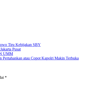
bowo Tiru Kebijakan SBY
Jakarta Pusat
KKN UMM
an Pertahankan atau Copot Kapolri Makin Terbuka
dai
*