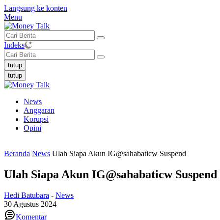
Langsung ke konten
Menu
Indeks
tutup
tutup
News
Anggaran
Korupsi
Opini
Beranda
News
Ulah Siapa Akun IG@sahabaticw Suspend
Ulah Siapa Akun IG@sahabaticw Suspend
Hedi Batubara
-
News
30 Agustus 2024
Komentar