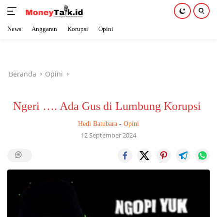
News
Anggaran
Korupsi
Opini
Langsung
ke
konten
Beranda
Opini
Ngeri …. Ada Gus di Lumbung Korupsi
Hedi Batubara
-
Opini
12 September 2024