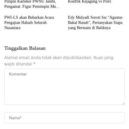
Pimpin Karteker PWNU Jambi,
Konflik Kejagung vs Polri
Pengamat: Figur Pemimpin Muda
untuk Abad Kedua NU
PWI-LS akan Bubarkan Acara
Edy Mulyadi Soroti Isu “Agustus
Pengajian Habaib Seluruh
Bakal Rusuh”, Pertanyakan Siapa
Nusantara
yang Bermain di Baliknya
Tinggalkan Balasan
Alamat email Anda tidak akan dipublikasikan.
Ruas yang
wajib ditandai
*