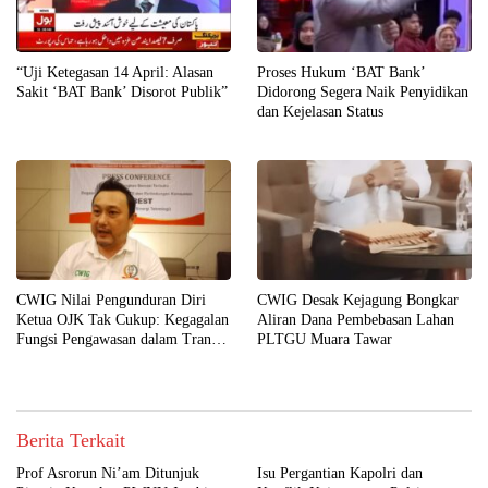
“Uji Ketegasan 14 April: Alasan
Proses Hukum ‘BAT Bank’
Sakit ‘BAT Bank’ Disorot Publik”
Didorong Segera Naik Penyidikan
dan Kejelasan Status
CWIG Nilai Pengunduran Diri
CWIG Desak Kejagung Bongkar
Ketua OJK Tak Cukup: Kegagalan
Aliran Dana Pembebasan Lahan
Fungsi Pengawasan dalam Transisi
PLTGU Muara Tawar
Aset Digital, Kasus Token ASIX
Jadi Preseden
Berita Terkait
Prof Asrorun Ni’am Ditunjuk
Isu Pergantian Kapolri dan