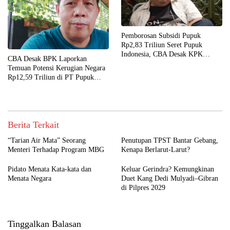
Pemborosan Subsidi Pupuk
Rp2,83 Triliun Seret Pupuk
Indonesia, CBA Desak KPK
CBA Desak BPK Laporkan
Periksa Direksinya
Temuan Potensi Kerugian Negara
Rp12,59 Triliun di PT Pupuk
Indonesia ke KPK dan Kejagung
Berita Terkait
“Tarian Air Mata” Seorang
Penutupan TPST Bantar Gebang,
Menteri Terhadap Program MBG
Kenapa Berlarut-Larut?
Pidato Menata Kata-kata dan
Keluar Gerindra? Kemungkinan
Menata Negara
Duet Kang Dedi Mulyadi–Gibran
di Pilpres 2029
Tinggalkan Balasan