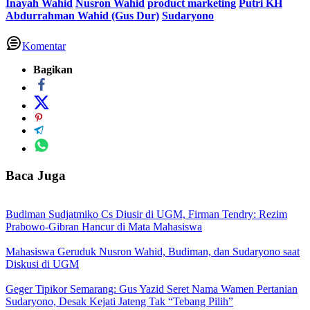
Inayah Wahid
Nusron Wahid
product marketing
Putri KH
Abdurrahman Wahid (Gus Dur)
Sudaryono
Komentar
Bagikan
Baca Juga
Budiman Sudjatmiko Cs Diusir di UGM, Firman Tendry: Rezim
Prabowo-Gibran Hancur di Mata Mahasiswa
Mahasiswa Geruduk Nusron Wahid, Budiman, dan Sudaryono saat
Diskusi di UGM
Geger Tipikor Semarang: Gus Yazid Seret Nama Wamen Pertanian
Sudaryono, Desak Kejati Jateng Tak “Tebang Pilih”