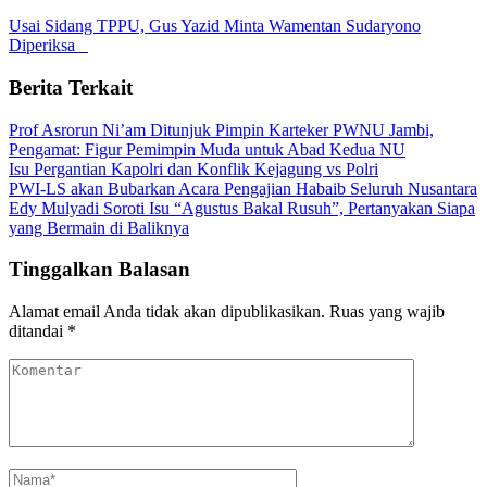
Usai Sidang TPPU, Gus Yazid Minta Wamentan Sudaryono
Diperiksa ‎ ‎ ‎
Berita Terkait
Prof Asrorun Ni’am Ditunjuk Pimpin Karteker PWNU Jambi,
Pengamat: Figur Pemimpin Muda untuk Abad Kedua NU
Isu Pergantian Kapolri dan Konflik Kejagung vs Polri
PWI-LS akan Bubarkan Acara Pengajian Habaib Seluruh Nusantara
Edy Mulyadi Soroti Isu “Agustus Bakal Rusuh”, Pertanyakan Siapa
yang Bermain di Baliknya
Tinggalkan Balasan
Alamat email Anda tidak akan dipublikasikan.
Ruas yang wajib
ditandai
*