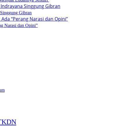
 Singgung Gibran
ng Narasi dan Opini”
tum
t TKDN