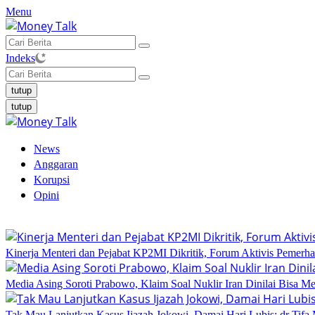
Langsung
Menu
ke
konten
Indeks
tutup
tutup
News
Anggaran
Korupsi
Opini
Kinerja Menteri dan Pejabat KP2MI Dikritik, Forum Aktivis Pemerha
Media Asing Soroti Prabowo, Klaim Soal Nuklir Iran Dinilai Bisa Me
Tak Mau Lanjutkan Kasus Ijazah Jokowi, Damai Hari Lubis: dr Tifa 