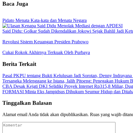
Baca Juga
Pidato Menata Kata-kata dan Menata Negara
Said Didu: Golkar Sudah Dikendalikan Jokowi Sejak Bahlil Jadi Ke
Revolusi Sistem Keuangan Presiden Prabowo
Cukai Rokok Akhirnya Terkuak Oleh Purbaya
Berita Terkait
Pasal PKPU tentang Bukti Kelulusan Jadi Sorotan, Denny Indrayana
Tersangka Melenggang ke Istana, Jalih Pitoeng: Penegakan Hukum
CBA Desak Kejati DKI Selidiki Proyek Internet Rp315,8 Miliar, Du
FORMASI Minta Eks Jampidsus Dihukum Seumur Hidup dan Ditah
Tinggalkan Balasan
Alamat email Anda tidak akan dipublikasikan.
Ruas yang wajib ditan