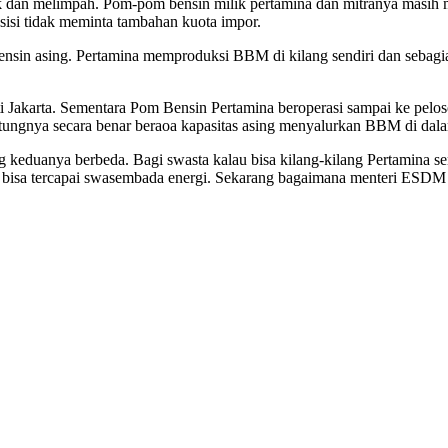
 dan melimpah. Pom-pom bensin milik pertamina dan mitranya masih m
isi tidak meminta tambahan kuota impor.
sin asing. Pertamina memproduksi BBM di kilang sendiri dan sebagia
erti Jakarta. Sementara Pom Bensin Pertamina beroperasi sampai ke pel
hitungnya secara benar beraoa kapasitas asing menyalurkan BBM di dala
ng keduanya berbeda. Bagi swasta kalau bisa kilang-kilang Pertamina s
bisa tercapai swasembada energi. Sekarang bagaimana menteri ESDM m