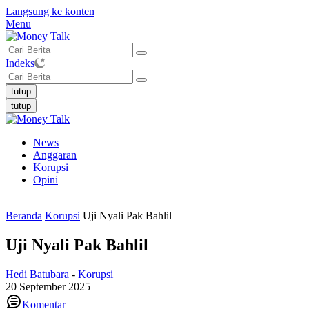
Langsung ke konten
Menu
Indeks
tutup
tutup
News
Anggaran
Korupsi
Opini
Beranda
Korupsi
Uji Nyali Pak Bahlil
Uji Nyali Pak Bahlil
Hedi Batubara
-
Korupsi
20 September 2025
Komentar