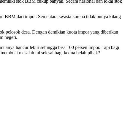
emiliki stok BBM cukup banyak. Secara nasional dan lokal stok
n BBM dari impor. Sementara swasta karena tidak punya kilang
osok pelosok desa. Dengan demikian kuota impor yang diberikan
m negeri.
emuanya hancur lebur sehingga bisa 100 persen impor. Tapi bagi
embuat masalah ini selesai bagi kedua belah pihak?