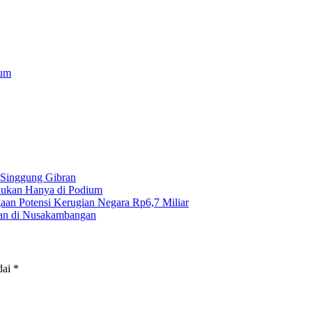
tum
 Singgung Gibran
 Bukan Hanya di Podium
gaan Potensi Kerugian Negara Rp6,7 Miliar
an di Nusakambangan
dai
*