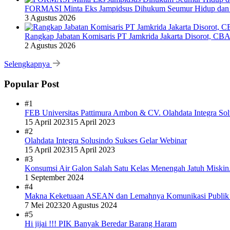
FORMASI Minta Eks Jampidsus Dihukum Seumur Hidup dan 
3 Agustus 2026
Rangkap Jabatan Komisaris PT Jamkrida Jakarta Disorot, CB
2 Agustus 2026
Selengkapnya
Popular Post
#1
FEB Universitas Pattimura Ambon & CV. Olahdata Integra Sol
15 April 2023
15 April 2023
#2
Olahdata Integra Solusindo Sukses Gelar Webinar
15 April 2023
15 April 2023
#3
Konsumsi Air Galon Salah Satu Kelas Menengah Jatuh Miskin
1 September 2024
#4
Makna Keketuaan ASEAN dan Lemahnya Komunikasi Publi
7 Mei 2023
20 Agustus 2024
#5
Hi jijai !!! PIK Banyak Beredar Barang Haram