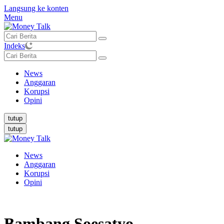
Langsung ke konten
Menu
Indeks
News
Anggaran
Korupsi
Opini
tutup
tutup
News
Anggaran
Korupsi
Opini
Bambang Soesatyo