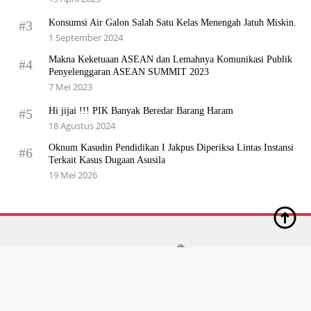
Konsumsi Air Galon Salah Satu Kelas Menengah Jatuh Miskin.
#3
1 September 2024
Makna Keketuaan ASEAN dan Lemahnya Komunikasi Publik
#4
Penyelenggaran ASEAN SUMMIT 2023
7 Mei 2023
Hi jijai !!! PIK Banyak Beredar Barang Haram
#5
18 Agustus 2024
Oknum Kasudin Pendidikan I Jakpus Diperiksa Lintas Instansi
#6
Terkait Kasus Dugaan Asusila
19 Mei 2026
Tentang Kami
Kode Etik
Disclaimer
Pedoman Media Siber
Redaksi