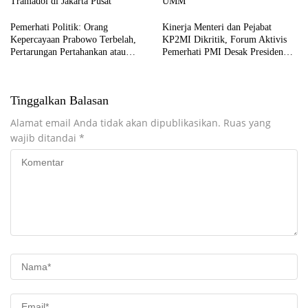
Tramadol di Jakarta Pusat
UMM
Pemerhati Politik: Orang
Kinerja Menteri dan Pejabat
Kepercayaan Prabowo Terbelah,
KP2MI Dikritik, Forum Aktivis
Pertarungan Pertahankan atau
Pemerhati PMI Desak Presiden
Copot Kapolri Makin Terbuka
Lakukan Evaluasi Total
Tinggalkan Balasan
Alamat email Anda tidak akan dipublikasikan.
Ruas yang
wajib ditandai
*