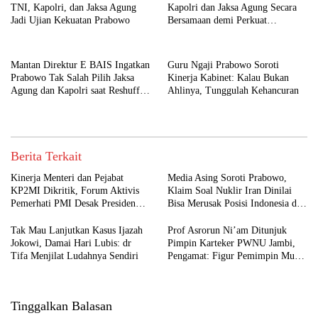
TNI, Kapolri, dan Jaksa Agung
Kapolri dan Jaksa Agung Secara
Jadi Ujian Kekuatan Prabowo
Bersamaan demi Perkuat
Pemberantasan Korupsi
Mantan Direktur E BAIS Ingatkan
Guru Ngaji Prabowo Soroti
Prabowo Tak Salah Pilih Jaksa
Kinerja Kabinet: Kalau Bukan
Agung dan Kapolri saat Reshuffle
Ahlinya, Tunggulah Kehancuran
Kabinet
Berita Terkait
Kinerja Menteri dan Pejabat
Media Asing Soroti Prabowo,
KP2MI Dikritik, Forum Aktivis
Klaim Soal Nuklir Iran Dinilai
Pemerhati PMI Desak Presiden
Bisa Merusak Posisi Indonesia di
Lakukan Evaluasi Total
Timur Tengah
Tak Mau Lanjutkan Kasus Ijazah
Prof Asrorun Ni’am Ditunjuk
Jokowi, Damai Hari Lubis: dr
Pimpin Karteker PWNU Jambi,
Tifa Menjilat Ludahnya Sendiri
Pengamat: Figur Pemimpin Muda
untuk Abad Kedua NU
Tinggalkan Balasan