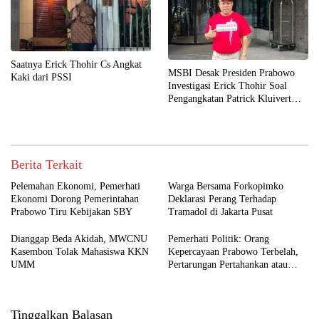
Saatnya Erick Thohir Cs Angkat
MSBI Desak Presiden Prabowo
Kaki dari PSSI
Investigasi Erick Thohir Soal
Pengangkatan Patrick Kluivert
sebagai Pelatih Timnas Indonesia
Berita Terkait
Pelemahan Ekonomi, Pemerhati
Warga Bersama Forkopimko
Ekonomi Dorong Pemerintahan
Deklarasi Perang Terhadap
Prabowo Tiru Kebijakan SBY
Tramadol di Jakarta Pusat
Dianggap Beda Akidah, MWCNU
Pemerhati Politik: Orang
Kasembon Tolak Mahasiswa KKN
Kepercayaan Prabowo Terbelah,
UMM
Pertarungan Pertahankan atau
Copot Kapolri Makin Terbuka
Tinggalkan Balasan