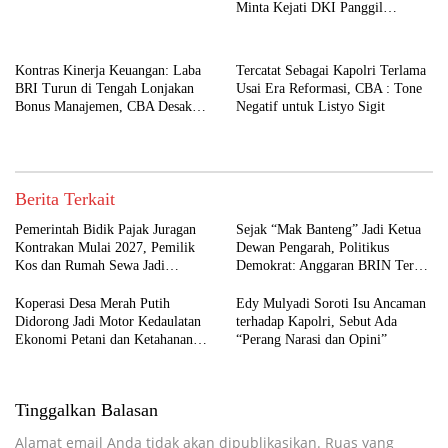
Minta Kejati DKI Panggil
Pramono Anung
Kontras Kinerja Keuangan: Laba
Tercatat Sebagai Kapolri Terlama
BRI Turun di Tengah Lonjakan
Usai Era Reformasi, CBA : Tone
Bonus Manajemen, CBA Desak
Negatif untuk Listyo Sigit
Kejagung Turun Tangan
Berita Terkait
Pemerintah Bidik Pajak Juragan
Sejak “Mak Banteng” Jadi Ketua
Kontrakan Mulai 2027, Pemilik
Dewan Pengarah, Politikus
Kos dan Rumah Sewa Jadi
Demokrat: Anggaran BRIN Terus
Sorotan
Menurun
Koperasi Desa Merah Putih
Edy Mulyadi Soroti Isu Ancaman
Didorong Jadi Motor Kedaulatan
terhadap Kapolri, Sebut Ada
Ekonomi Petani dan Ketahanan
“Perang Narasi dan Opini”
Pangan
Tinggalkan Balasan
Alamat email Anda tidak akan dipublikasikan.
Ruas yang