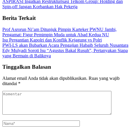
ASPIRASI Ingatkan Restrukturisasi Telkom Group: Holding dan
Spin-off Jangan Korbankan Hak Pekerja
Berita Terkait
Prof Asrorun Ni’am Ditunjuk Pimpin Karteker PWNU Jambi,
Pengamat: Figur Pemimpin Muda untuk Abad Kedua NU
Isu Pergantian Kapolri dan Konflik Kejagung vs Polri
PWI-LS akan Bubarkan Acara Pengajian Habaib Seluruh Nusantara
Edy Mulyadi Soroti Isu “Agustus Bakal Rusuh”, Pertanyakan Siapa
yang Bermain di Baliknya
Tinggalkan Balasan
Alamat email Anda tidak akan dipublikasikan.
Ruas yang wajib
ditandai
*