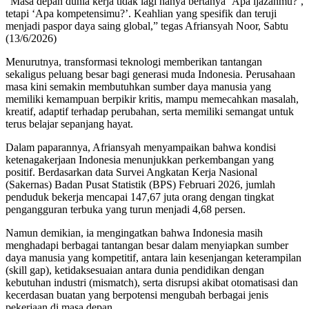
“Masa depan dunia kerja tidak lagi hanya bertanya ‘Apa ijazahmu?’,
tetapi ‘Apa kompetensimu?’. Keahlian yang spesifik dan teruji
menjadi paspor daya saing global,” tegas Afriansyah Noor, Sabtu
(13/6/2026)
Menurutnya, transformasi teknologi memberikan tantangan
sekaligus peluang besar bagi generasi muda Indonesia. Perusahaan
masa kini semakin membutuhkan sumber daya manusia yang
memiliki kemampuan berpikir kritis, mampu memecahkan masalah,
kreatif, adaptif terhadap perubahan, serta memiliki semangat untuk
terus belajar sepanjang hayat.
Dalam paparannya, Afriansyah menyampaikan bahwa kondisi
ketenagakerjaan Indonesia menunjukkan perkembangan yang
positif. Berdasarkan data Survei Angkatan Kerja Nasional
(Sakernas) Badan Pusat Statistik (BPS) Februari 2026, jumlah
penduduk bekerja mencapai 147,67 juta orang dengan tingkat
pengangguran terbuka yang turun menjadi 4,68 persen.
Namun demikian, ia mengingatkan bahwa Indonesia masih
menghadapi berbagai tantangan besar dalam menyiapkan sumber
daya manusia yang kompetitif, antara lain kesenjangan keterampilan
(skill gap), ketidaksesuaian antara dunia pendidikan dengan
kebutuhan industri (mismatch), serta disrupsi akibat otomatisasi dan
kecerdasan buatan yang berpotensi mengubah berbagai jenis
pekerjaan di masa depan.