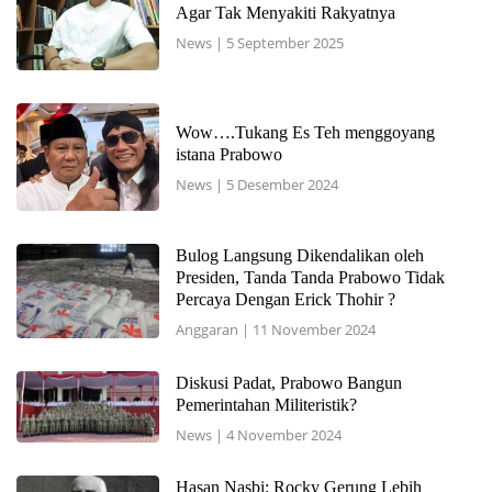
Agar Tak Menyakiti Rakyatnya
News
|
5 September 2025
Wow….Tukang Es Teh menggoyang
istana Prabowo
News
|
5 Desember 2024
Bulog Langsung Dikendalikan oleh
Presiden, Tanda Tanda Prabowo Tidak
Percaya Dengan Erick Thohir ?
Anggaran
|
11 November 2024
Diskusi Padat, Prabowo Bangun
Pemerintahan Militeristik?
News
|
4 November 2024
Hasan Nasbi: Rocky Gerung Lebih