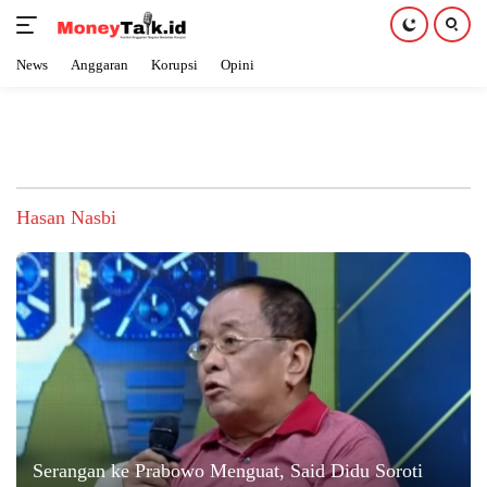
News
Anggaran
Korupsi
Opini
Langsung
ke
konten
Hasan Nasbi
Serangan ke Prabowo Menguat, Said Didu Soroti