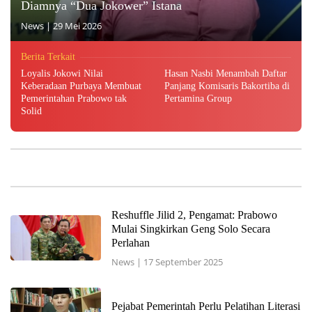
Diamnya “Dua Jokower” Istana
News
|
29 Mei 2026
Berita Terkait
Loyalis Jokowi Nilai
Hasan Nasbi Menambah Daftar
Keberadaan Purbaya Membuat
Panjang Komisaris Bakortiba di
Pemerintahan Prabowo tak
Pertamina Group
Solid
Reshuffle Jilid 2, Pengamat: Prabowo
Mulai Singkirkan Geng Solo Secara
Perlahan
News
|
17 September 2025
Pejabat Pemerintah Perlu Pelatihan Literasi