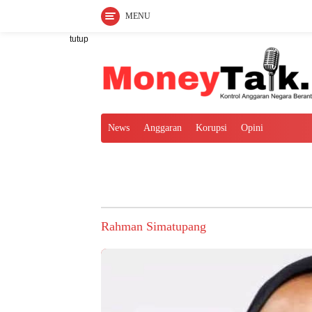
MENU
Langsung
tutup
ke
konten
News
Anggaran
Korupsi
Opini
Rahman Simatupang