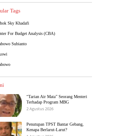
ular Tags
hok Sky Khadafi
nter For Budget Analysis (CBA)
abowo Subianto
kowi
abowo
ni
“Tarian Air Mata” Seorang Menteri
Terhadap Program MBG
2 Agustus 2026
Penutupan TPST Bantar Gebang,
Kenapa Berlarut-Larut?