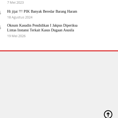
7 Mei 2023
Hi jijai !!! PIK Banyak Beredar Barang Haram
5
18 Agustus 2024
Oknum Kasudin Pendidikan I Jakpus Diperiksa
6
Lintas Instansi Terkait Kasus Dugaan Asusila
19 Mei 2026