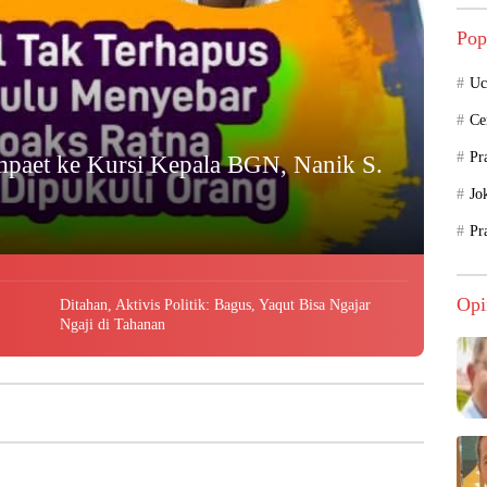
Pop
Uc
Ce
Pr
mpaet ke Kursi Kepala BGN, Nanik S.
Jo
Pr
Opi
Ditahan, Aktivis Politik: Bagus, Yaqut Bisa Ngajar
Ngaji di Tahanan