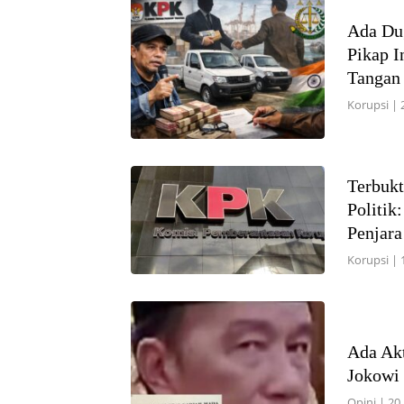
Ada Du
Pikap I
Tanga
Korupsi
|
Terbukt
Politik
Penjara
Korupsi
|
Ada Akt
Jokowi
Opini
|
20 