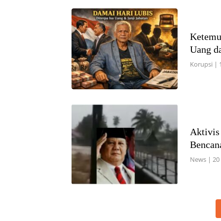
Ketemu
Uang da
Korupsi
|
Aktivis
Bencan
News
|
20