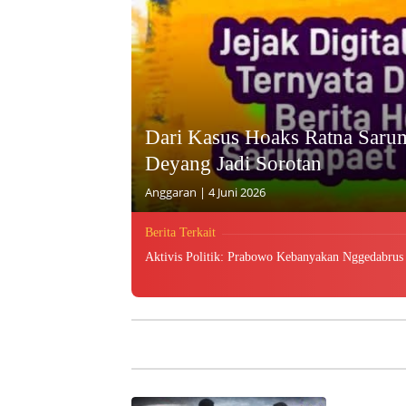
Dari Kasus Hoaks Ratna Saru
Deyang Jadi Sorotan
Anggaran
|
4 Juni 2026
Berita Terkait
Aktivis Politik: Prabowo Kebanyakan Nggedabrus