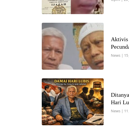
Aktivis
Pecund
News
|
15
Ditanya
Hari L
News
|
11