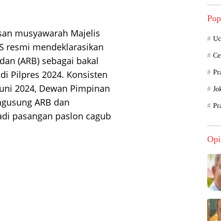
Pop
usan musyawarah Majelis
Uc
PKS resmi mendeklarasikan
Ce
an (ARB) sebagai bakal
di Pilpres 2024. Konsisten
Pr
 Juni 2024, Dewan Pimpinan
Jo
engusung ARB dan
Pr
di pasangan paslon cagub
Opi