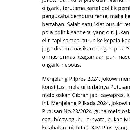
oligarki, terutama kartel politik p
pengusaha pemburu rente, maka ke
bertahan. Salah satu “kiat busuk” re
pola politik sandera, yang ditujuka
elit, tapi sampai turun ke kepala-kepa
juga dikombinasikan dengan pola “st
ormas-ormas keagamaan pun masu
oligarki nepotis.
Menjelang Pilpres 2024, Jokowi me
konstitusi melalui terbitnya Putus
meloloskan Gibran jadi cawapres.
ini. Menjelang Pilkada 2024, Joko
Putusan No.23/2024, guna melolosk
cagub/cawagub. Ternyata, bukan 
kejahatan ini, tetapi KIM Plus, yan