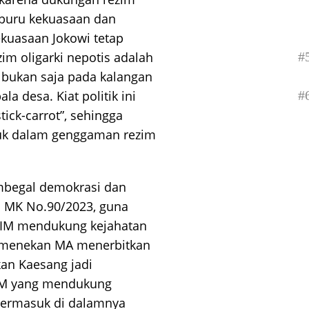
emburu kekuasaan dan
kuasaan Jokowi tetap
zim oligarki nepotis adalah
#
n bukan saja pada kalangan
la desa. Kiat politik ini
#
ick-carrot”, sehingga
k dalam genggaman rezim
mbegal demokrasi dan
an MK No.90/2023, guna
 KIM mendukung kejahatan
wi menekan MA menerbitkan
an Kaesang jadi
KIM yang mendukung
g termasuk di dalamnya