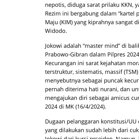
nepotis, diduga sarat prilaku KKN, 
Rezim ini bergabung dalam “kartel po
Maju (KIM) yang kiprahnya sangat d
Widodo.
Jokowi adalah “master mind” di ba
Prabowo-Gibran dalam Pilpres 2024
Kecurangan ini sarat kejahatan mora
terstruktur, sistematis, massif (TSM
menyebutnya sebagai puncak kecur
pernah diterima hati nurani, dan un
mengajukan diri sebagai amicus cur
2024 di MK (16/4/2024).
Dugaan pelanggaran konstitusi/UU 
yang dilakukan sudah lebih dari c
Jokowi dari kursi prseiden. Namun