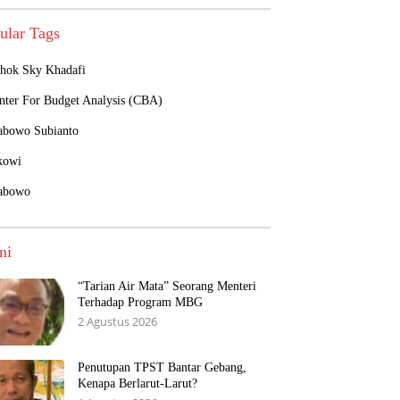
ular Tags
hok Sky Khadafi
nter For Budget Analysis (CBA)
abowo Subianto
kowi
abowo
ni
“Tarian Air Mata” Seorang Menteri
Terhadap Program MBG
2 Agustus 2026
Penutupan TPST Bantar Gebang,
Kenapa Berlarut-Larut?