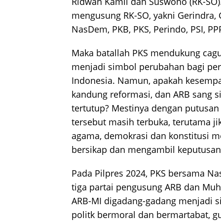
Ridwan Kamil dan Suswono (RK-SO).
mengusung RK-SO, yakni Gerindra, 
NasDem, PKB, PKS, Perindo, PSI, PP
Maka batallah PKS mendukung cagu
menjadi simbol perubahan bagi perp
Indonesia. Namun, apakah kesempat
kandung reformasi, dan ARB sang s
tertutup? Mestinya dengan putusan
tersebut masih terbuka, terutama jik
agama, demokrasi dan konstitusi m
bersikap dan mengambil keputusan
Pada Pilpres 2024, PKS bersama 
tiga partai pengusung ARB dan Muh
ARB-MI digadang-gadang menjadi 
politk bermoral dan bermartabat, g