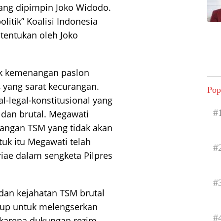
yang dipimpin Joko Widodo.
litik” Koalisi Indonesia
itentukan oleh Joko
lik kemenangan paslon
 yang sarat kecurangan.
Pop
l-legal-konstitusional yang
#
) dan brutal. Megawati
angan TSM yang tidak akan
tuk itu Megawati telah
#
iae dalam sengketa Pilpres
#
dan kejahatan TSM brutal
ukup untuk melengserkan
#
 karena dukungan rezim