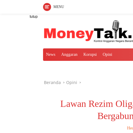
MENU
Langsung
tutup
ke
konten
News
Anggaran
Korupsi
Opini
Beranda
Opini
Lawan Rezim Olig
Bergabun
Hed