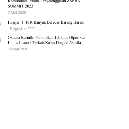
Komunikasi Publik Penyelenggaran ASEAN
SUMMIT 2023
7 Mei 2023
Hi jijai !!! PIK Banyak Beredar Barang Haram
5
18 Agustus 2024
Oknum Kasudin Pendidikan I Jakpus Diperiksa
6
Lintas Instansi Terkait Kasus Dugaan Asusila
19 Mei 2026