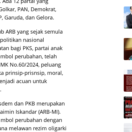
 Ada 12 partai yang
Golkar, PAN, Demokrat,
P, Garuda, dan Gelora.
b ARB yang sejak semula
olitikan nasional
an bagi PKS, partai anak
imbol perubahan, telah
 MK No.60/2024, peluang
a prinsip-prisnsip, moral,
enjadi acuan untuk
.
Nasdem dan PKB merupakan
aimin Iskandar (ARB-MI).
simbol perubahan dengan
una melawan rezim oligarki