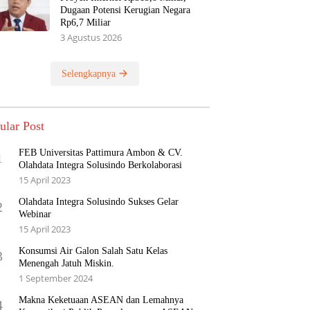
Dugaan Potensi Kerugian Negara
Rp6,7 Miliar
3 Agustus 2026
Selengkapnya
ular Post
FEB Universitas Pattimura Ambon & CV.
1
Olahdata Integra Solusindo Berkolaborasi
15 April 2023
Olahdata Integra Solusindo Sukses Gelar
2
Webinar
15 April 2023
Konsumsi Air Galon Salah Satu Kelas
3
Menengah Jatuh Miskin.
1 September 2024
Makna Keketuaan ASEAN dan Lemahnya
4