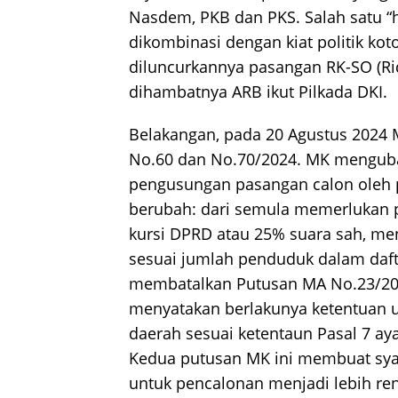
Nasdem, PKB dan PKS. Salah satu “ha
dikombinasi dengan kiat politik koto
diluncurkannya pasangan RK-SO (R
dihambatnya ARB ikut Pilkada DKI.
Belakangan, pada 20 Agustus 2024
No.60 dan No.70/2024. MK mengub
pengusungan pasangan calon oleh pa
berubah: dari semula memerlukan 
kursi DPRD atau 25% suara sah, me
sesuai jumlah penduduk dalam dafta
membatalkan Putusan MA No.23/20
menyatakan berlakunya ketentuan 
daerah sesuai ketentaun Pasal 7 aya
Kedua putusan MK ini membuat syar
untuk pencalonan menjadi lebih ren