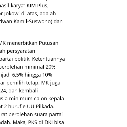
sil karya” KIM Plus,
r Jokowi di atas, adalah
idwan Kamil-Suswono) dan
 MK menerbitkan Putusan
ah persyaratan
rtai politik. Ketentuannya
perolehan minimal 20%
njadi 6,5% hingga 10%
r pemilih tetap. MK juga
24, dan kembali
usia minimum calon kepala
t 2 huruf e UU Pilkada.
at perolehan suara partai
dah. Maka, PKS di DKI bisa