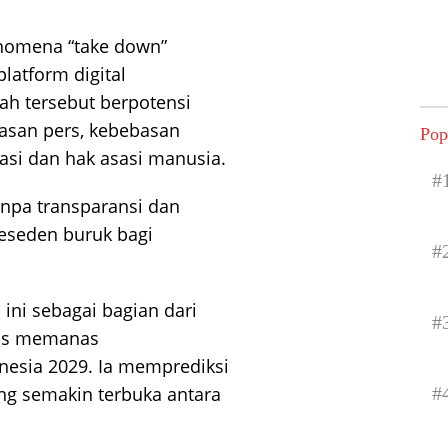
enomena “take down”
latform digital
ah tersebut berpotensi
asan pers, kebebasan
Pop
rasi dan hak asasi manusia.
#
anpa transparansi dan
reseden buruk bagi
#
ini sebagai bagian dari
#
erus memanas
nesia 2029. Ia memprediksi
#
ng semakin terbuka antara