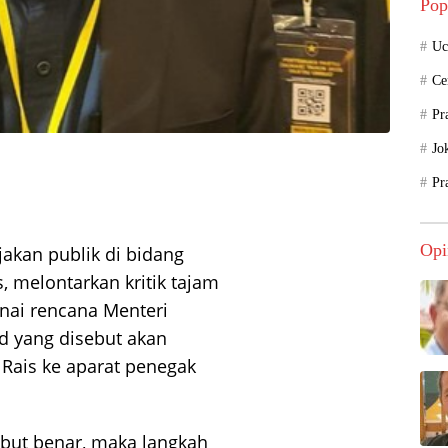
Pop
Uc
Ce
Pr
Jo
Pr
Opi
jakan publik di bidang
, melontarkan kritik tajam
nai rencana Menteri
d yang disebut akan
Rais ke aparat penegak
ebut benar, maka langkah