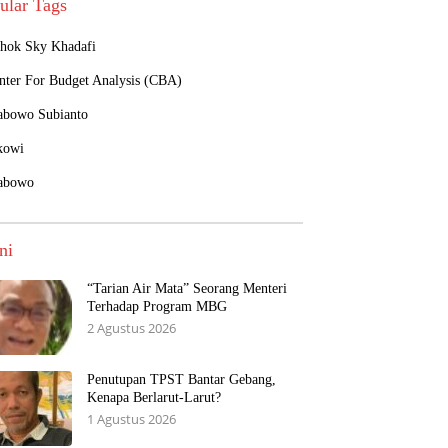
ular Tags
hok Sky Khadafi
nter For Budget Analysis (CBA)
abowo Subianto
kowi
abowo
ni
“Tarian Air Mata” Seorang Menteri
Terhadap Program MBG
2 Agustus 2026
Penutupan TPST Bantar Gebang,
Kenapa Berlarut-Larut?
1 Agustus 2026