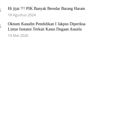
Hi jijai !!! PIK Banyak Beredar Barang Haram
5
18 Agustus 2024
Oknum Kasudin Pendidikan I Jakpus Diperiksa
6
Lintas Instansi Terkait Kasus Dugaan Asusila
19 Mei 2026