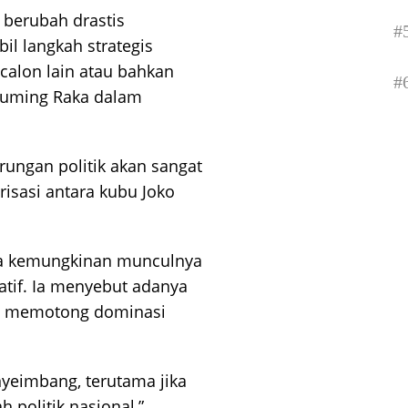
a berubah drastis
#
l langkah strategis
calon lain atau bahkan
#
uming Raka dalam
tarungan politik akan sangat
risasi antara kubu Joko
ka kemungkinan munculnya
natif. Ia menyebut adanya
gin memotong dominasi
nyeimbang, terutama jika
 politik nasional,”