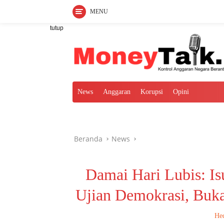
MENU
Langsung
tutup
ke
konten
News
Anggaran
Korupsi
Opini
Beranda
News
Damai Hari Lubis: Is
Ujian Demokrasi, Buk
Hed