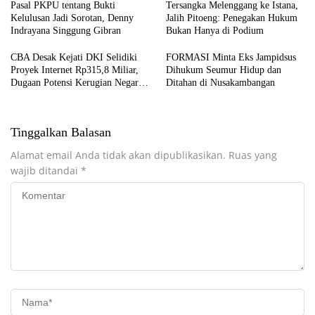
Pasal PKPU tentang Bukti
Tersangka Melenggang ke Istana,
Kelulusan Jadi Sorotan, Denny
Jalih Pitoeng: Penegakan Hukum
Indrayana Singgung Gibran
Bukan Hanya di Podium
CBA Desak Kejati DKI Selidiki
FORMASI Minta Eks Jampidsus
Proyek Internet Rp315,8 Miliar,
Dihukum Seumur Hidup dan
Dugaan Potensi Kerugian Negara
Ditahan di Nusakambangan
Rp6,7 Miliar
Tinggalkan Balasan
Alamat email Anda tidak akan dipublikasikan.
Ruas yang
wajib ditandai
*