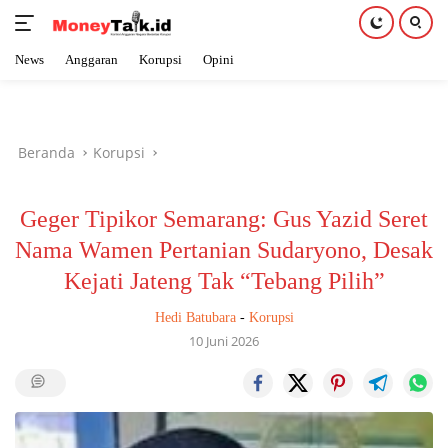
News
Anggaran
Korupsi
Opini
Langsung
ke
konten
Beranda
Korupsi
Geger Tipikor Semarang: Gus Yazid Seret
Nama Wamen Pertanian Sudaryono, Desak
Kejati Jateng Tak “Tebang Pilih”
Hedi Batubara
-
Korupsi
10 Juni 2026