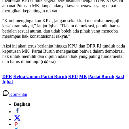
mendesak KPU untuk segera berkonsultasi dengan DPR RI sesuai
amanat Putusan MK, tanpa adanya tawar-menawar yang dapat
merugikan kepentingan rakyat.
“Kami mengingatkan KPU, jangan sekali-kali mencoba menguji
kesabaran rakyat,” lanjut Iqbal. “Dalam demokrasi, pemilu harus
berjalan sesuai aturan, dan tidak boleh ada pihak yang mencoba
merampas hak konstitusional rakyat.”
Aksi ini akan terus berlanjut hingga KPU dan DPR RI tunduk pada
keputusan MK. Partai Buruh menegaskan bahwa dalam demokrasi,
hak untuk memilih dan dipilih adalah hak yang paling fundamental
dan harus dilindungi.(c@kra)
DPR
Ketua Umum Partai Buruh
KPU
MK
Partai Buruh
Said
Iqbal
Komentar
Bagikan