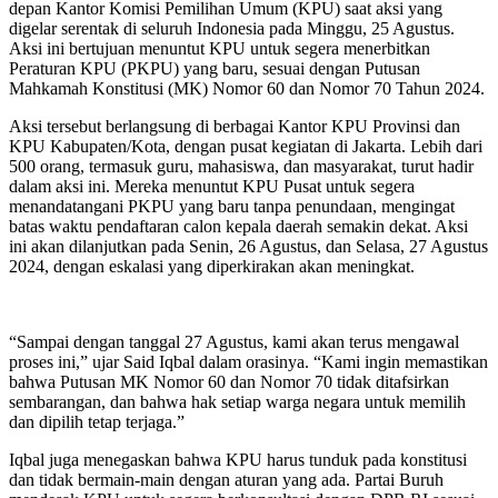
depan Kantor Komisi Pemilihan Umum (KPU) saat aksi yang
digelar serentak di seluruh Indonesia pada Minggu, 25 Agustus.
Aksi ini bertujuan menuntut KPU untuk segera menerbitkan
Peraturan KPU (PKPU) yang baru, sesuai dengan Putusan
Mahkamah Konstitusi (MK) Nomor 60 dan Nomor 70 Tahun 2024.
Aksi tersebut berlangsung di berbagai Kantor KPU Provinsi dan
KPU Kabupaten/Kota, dengan pusat kegiatan di Jakarta. Lebih dari
500 orang, termasuk guru, mahasiswa, dan masyarakat, turut hadir
dalam aksi ini. Mereka menuntut KPU Pusat untuk segera
menandatangani PKPU yang baru tanpa penundaan, mengingat
batas waktu pendaftaran calon kepala daerah semakin dekat. Aksi
ini akan dilanjutkan pada Senin, 26 Agustus, dan Selasa, 27 Agustus
2024, dengan eskalasi yang diperkirakan akan meningkat.
“Sampai dengan tanggal 27 Agustus, kami akan terus mengawal
proses ini,” ujar Said Iqbal dalam orasinya. “Kami ingin memastikan
bahwa Putusan MK Nomor 60 dan Nomor 70 tidak ditafsirkan
sembarangan, dan bahwa hak setiap warga negara untuk memilih
dan dipilih tetap terjaga.”
Iqbal juga menegaskan bahwa KPU harus tunduk pada konstitusi
dan tidak bermain-main dengan aturan yang ada. Partai Buruh