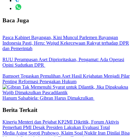
Baca Juga
Pasca Kabinet Bayangan, Kini Muncul Parlemen Bayangan
Indonesia Pasti, Heru: Wujud Kekecewaan Rakyat terhadap DPR
dan Pemerintah
RUU Perampasan Aset Diprioritaskan, Pengamat: Ada Operasi
Opini Sudutkan DPR
Bamsoet Tegaskan Pemulihan Aset Hasil Kejahatan Menjadi Pilar
Penting Reformasi Penegakan Hukum
Hanum Salsabiela: Gibran Harus Dimakzulkan
Berita Terkait
Kinerja Menteri dan Pejabat KP2MI Dikritik, Forum Aktivis
Pemerhati PMI Desak Presiden Lakukan Evaluasi Total
Media Asing Soroti Prabowo, Klaim Soal Nuklir Iran Dinilai Bisa