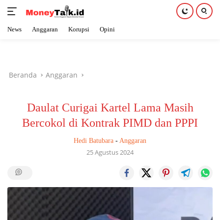
News
Anggaran
Korupsi
Opini
Langsung
ke
konten
Beranda
Anggaran
Daulat Curigai Kartel Lama Masih
Bercokol di Kontrak PIMD dan PPPI
Hedi Batubara
-
Anggaran
25 Agustus 2024